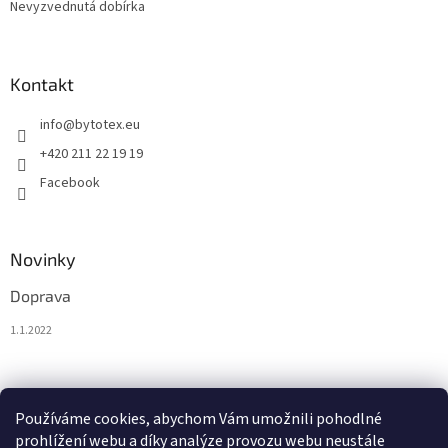
Nevyzvednutá dobírka
Kontakt
info
@
bytotex.eu
+420 211 22 19 19
Facebook
Novinky
Doprava
1.1.2022
Nákupní košík
Používáme cookies, abychom Vám umožnili pohodlné
prohlížení webu a díky analýze provozu webu neustále
0
KS /
0 €