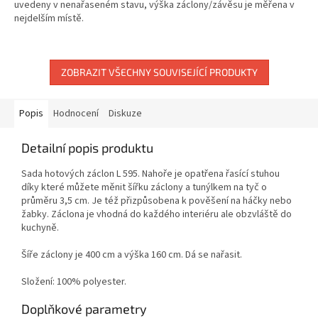
uvedeny v nenařaseném stavu, výška záclony/závěsu je měřena v
nejdelším místě.
ZOBRAZIT VŠECHNY SOUVISEJÍCÍ PRODUKTY
Popis
Hodnocení
Diskuze
Detailní popis produktu
Sada hotových záclon L 595.
Nahoře je opatřena řasící stuhou
díky které můžete měnit šířku záclony a tunýlkem na tyč o
průměru 3,5 cm. Je též přizpůsobena k pověšení na háčky nebo
žabky.
Záclona je vhodná do každého interiéru ale obzvláště do
kuchyně.
Šíře záclony je 400 cm a výška 160 cm. Dá se nařasit.
Složení: 100% polyester.
Doplňkové parametry