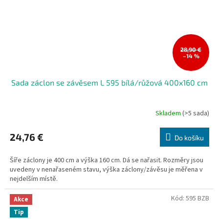
28,90 €
–14 %
Sada záclon se závěsem L 595 bílá/růžová 400x160 cm
Skladem
(>5 sada)
24,76 €
Do košíku
Šíře záclony je 400 cm a výška 160 cm. Dá se nařasit. Rozměry jsou
uvedeny v nenařaseném stavu, výška záclony/závěsu je měřena v
nejdelším místě.
Kód:
595 BZB
Akce
Tip