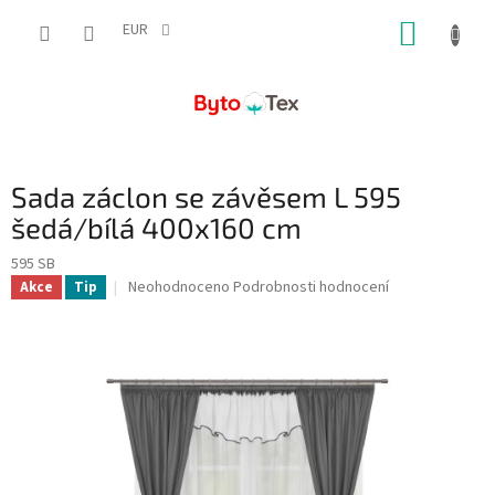
Přejít
NÁKUP
na
EUR
obsah
KOŠÍK
Sada záclon se závěsem L 595
šedá/bílá 400x160 cm
595 SB
Průměrné
Neohodnoceno
Podrobnosti hodnocení
Akce
Tip
hodnocení
produktu
je
0,0
z
5
hvězdiček.