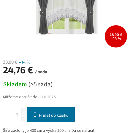
28,90 €
–14 %
28,90 €
–14 %
24,76 €
/ sada
Měrná
Skladem
(>5 sada)
cena:
Můžeme doručit do:
11.8.2026
Přidat do košíku
Šíře záclony je 400 cm a výška 160 cm. Dá se nařasit.