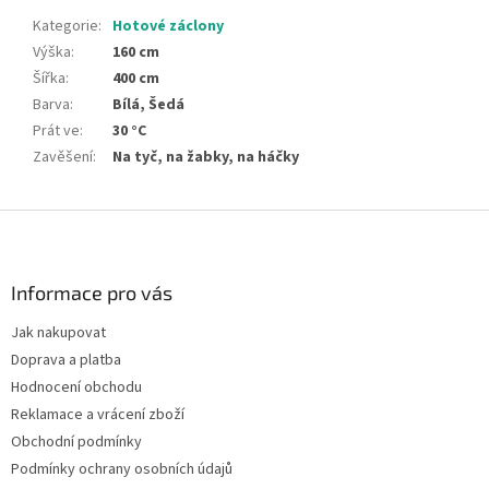
Kategorie
:
Hotové záclony
Výška
:
160 cm
Šířka
:
400 cm
Barva
:
Bílá, Šedá
Prát ve
:
30 °C
Zavěšení
:
Na tyč, na žabky, na háčky
Z
á
p
a
Informace pro vás
t
Jak nakupovat
í
Doprava a platba
Hodnocení obchodu
Reklamace a vrácení zboží
Obchodní podmínky
Podmínky ochrany osobních údajů