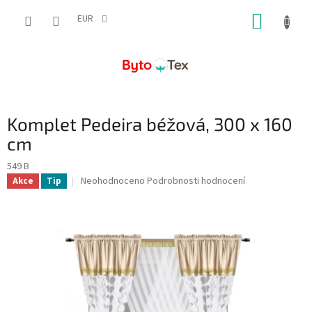
Přejít
NÁKUP
na
EUR
obsah
KOŠÍK
Komplet Pedeira béžová, 300 x 160
cm
549 B
Průměrné
Neohodnoceno
Podrobnosti hodnocení
Akce
Tip
hodnocení
produktu
je
0,0
z
5
hvězdiček.