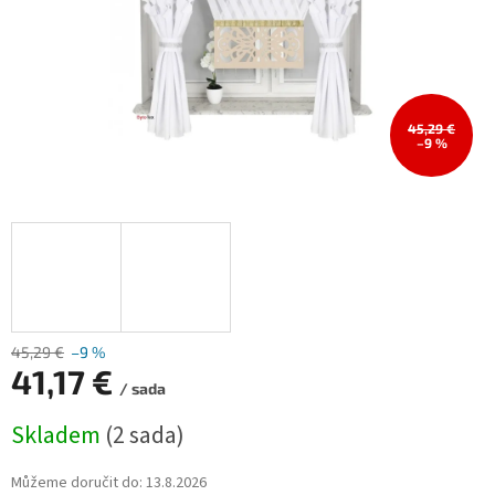
45,29 €
–9 %
45,29 €
–9 %
41,17 €
/ sada
Měrná
Skladem
(2 sada)
cena:
Můžeme doručit do:
13.8.2026