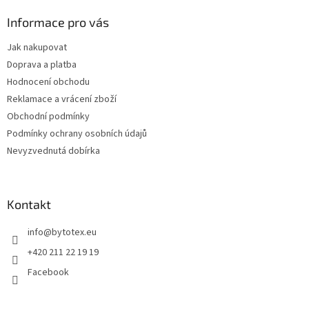
p
a
Informace pro vás
t
Jak nakupovat
í
Doprava a platba
Hodnocení obchodu
Reklamace a vrácení zboží
Obchodní podmínky
Podmínky ochrany osobních údajů
Nevyzvednutá dobírka
Kontakt
info
@
bytotex.eu
+420 211 22 19 19
Facebook