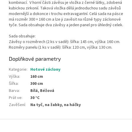
kombinací. V horní části závěsu je vložka z černé látky, zdobená
kubickou zirkonií. Taková vložka dělá jednoduchou sadu závěsů
modernější a dokonce i trochu extravagantní. Celá sada na pásce
má rozměr 300 × 160 cm a lze ji zavěsit na různé typy záclonové
tyče. Sada obsahuje dva závěsy a jeden panel pro úhledný celek.
Sada obsahuje:
Závěsy o rozměrech (2 ks v sadě): šířka: 145 cm, výška: 160 cm.
Rozměry panelu (1 ks v sadě): šířka: 120 cm, výška: 130 cm.
Doplňkové parametry
Kategorie
:
Hotové záclony
Výška
:
160 cm
Šířka
:
300 cm
Barva
:
Bílá, Béžová
Prát ve
:
30 °C
Zavěšení
:
Na tyč, na žabky, na háčky
Z
á