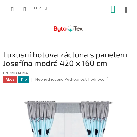
Přejít
NÁKUP
na
EUR
obsah
KOŠÍK
Luxusní hotova záclona s panelem
Josefína modrá 420 x 160 cm
L202MB-M-M4
Průměrné
Neohodnoceno
Podrobnosti hodnocení
Akce
Tip
hodnocení
produktu
je
0,0
z
5
hvězdiček.