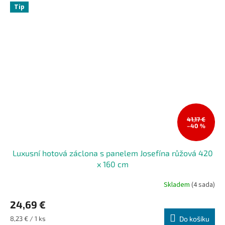
Tip
41,17 €
–40 %
Luxusní hotová záclona s panelem Josefína růžová 420
x 160 cm
Skladem
(4 sada)
24,69 €
Měrná
8,23 € / 1 ks
Do košíku