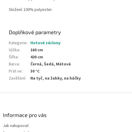
Složení: 100% polyester.
Doplňkové parametry
Kategorie
:
Hotové záclony
Výška
:
160 cm
Šířka
:
420 cm
Barva
:
Černá, Šedá, Mátová
Prát ve
:
30 °C
Zavěšení
:
Na tyč, na žabky, na háčky
Z
á
p
a
Informace pro vás
t
Jak nakupovat
í