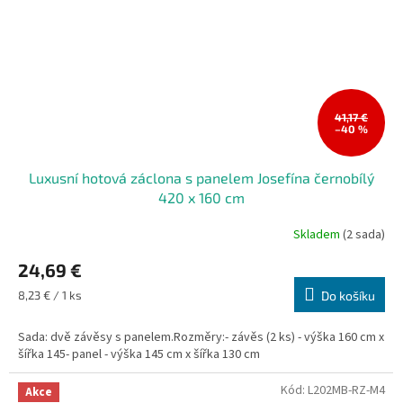
41,17 €
–40 %
Luxusní hotová záclona s panelem Josefína černobílý
420 x 160 cm
Skladem
(2 sada)
24,69 €
Měrná
8,23 € / 1 ks
Do košíku
cena:
Sada: dvě závěsy s panelem.Rozměry:- závěs (2 ks) - výška 160 cm x
šířka 145- panel - výška 145 cm x šířka 130 cm
Kód:
L202MB-RZ-M4
Akce