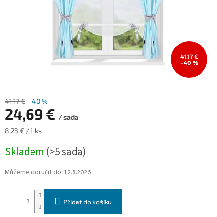
41,17 €
–40 %
41,17 €
–40 %
24,69 €
/ sada
Měrná
8,23 € / 1 ks
cena:
Skladem
(>5 sada)
Můžeme doručit do:
12.8.2026
Přidat do košíku