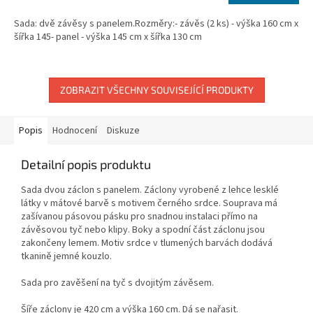
cena:
Sada: dvě závěsy s panelem.Rozměry:- závěs (2 ks) - výška 160 cm x
šířka 145- panel - výška 145 cm x šířka 130 cm
ZOBRAZIT VŠECHNY SOUVISEJÍCÍ PRODUKTY
Popis
Hodnocení
Diskuze
Detailní popis produktu
Sada dvou záclon s panelem. Záclony vyrobené z lehce lesklé
látky v mátové barvě s motivem černého srdce. Souprava má
zašívanou pásovou pásku pro snadnou instalaci přímo na
závěsovou tyč nebo klipy. Boky a spodní část záclonu jsou
zakončeny lemem. Motiv srdce v tlumených barvách dodává
tkanině jemné kouzlo.
Sada pro zavěšení na tyč s dvojitým závěsem.
Šíře záclony je 420 cm a výška 160 cm.
Dá se nařasit.