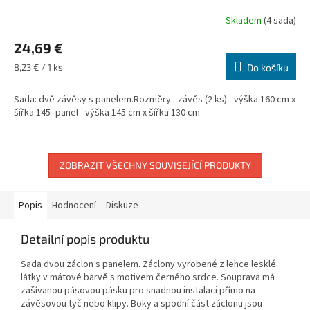
Skladem
(4 sada)
24,69 €
Měrná
8,23 € / 1 ks
Do košíku
cena:
Sada: dvě závěsy s panelem.Rozměry:- závěs (2 ks) - výška 160 cm x
šířka 145- panel - výška 145 cm x šířka 130 cm
ZOBRAZIT VŠECHNY SOUVISEJÍCÍ PRODUKTY
Popis
Hodnocení
Diskuze
Detailní popis produktu
Sada dvou záclon s panelem. Záclony vyrobené z lehce lesklé
látky v mátové barvě s motivem černého srdce. Souprava má
zašívanou pásovou pásku pro snadnou instalaci přímo na
závěsovou tyč nebo klipy. Boky a spodní část záclonu jsou