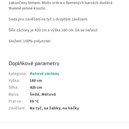
zakončeny lemem. Motiv srdce v tlumených barvách dodává
tkanině jemné kouzlo.
Sada pro zavěšení na tyč s dvojitým závěsem.
Šíře záclony je 420 cm a výška 160 cm.
Dá se nařasit.
Složení: 100% polyester.
Doplňkové parametry
Kategorie
:
Hotové záclony
Výška
:
160 cm
Šířka
:
420 cm
Barva
:
Šedá, Mátová
Prát ve
:
30 °C
Zavěšení
:
Na tyč, na žabky, na háčky
Z