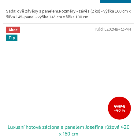
cena:
Sada: dvě závěsy s panelem.Rozměry:- závěs (2 ks) - výška 160 cm x
šířka 145- panel - výška 145 cm x šířka 130 cm
Kód:
L202MB-RZ-M4
Akce
Tip
41,17 €
–40 %
Luxusní hotová záclona s panelem Josefína růžová 420
x 160 cm