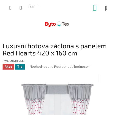
Přejít
NÁKUP
na
EUR
obsah
KOŠÍK
Luxusní hotova záclona s panelem
Red Hearts 420 x 160 cm
L202MB-RH-M4
Průměrné
Neohodnoceno
Podrobnosti hodnocení
Akce
Tip
hodnocení
produktu
je
0,0
z
5
hvězdiček.