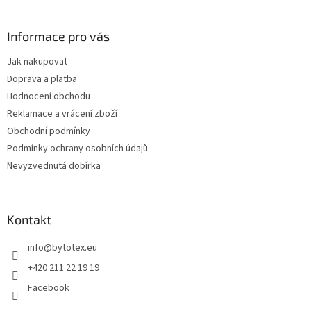
á
p
a
Informace pro vás
t
Jak nakupovat
í
Doprava a platba
Hodnocení obchodu
Reklamace a vrácení zboží
Obchodní podmínky
Podmínky ochrany osobních údajů
Nevyzvednutá dobírka
Kontakt
info
@
bytotex.eu
+420 211 22 19 19
Facebook