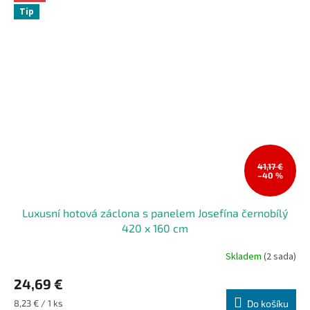
Tip
41,17 €
–40 %
Luxusní hotová záclona s panelem Josefína černobílý
420 x 160 cm
Skladem
(2 sada)
24,69 €
Měrná
8,23 € / 1 ks
Do košíku