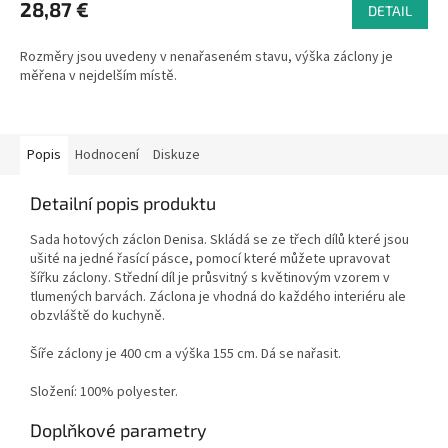
28,87 €
DETAIL
Rozměry jsou uvedeny v nenařaseném stavu, výška záclony je
měřena v nejdelším místě.
Popis
Hodnocení
Diskuze
Detailní popis produktu
Sada hotových záclon Denisa. Skládá se ze třech dílů které jsou
ušité na jedné řasící pásce, pomocí které můžete upravovat
šířku záclony. Střední díl je průsvitný s květinovým vzorem v
tlumených barvách. Záclona je vhodná do každého interiéru ale
obzvláště do kuchyně.
Šíře záclony je 400 cm a výška 155 cm. Dá se nařasit.
Složení: 100% polyester.
Doplňkové parametry