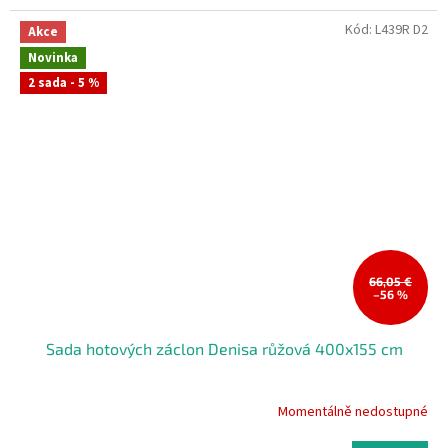
Kód:
L439R D2
Akce
Novinka
2 sada - 5 %
66,05 €
–56 %
Sada hotových záclon Denisa růžová 400x155 cm
Momentálně nedostupné