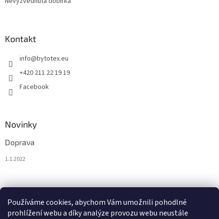
Nevyzvednutá dobírka
Kontakt
info
@
bytotex.eu
+420 211 22 19 19
Facebook
Novinky
Doprava
1.1.2022
Nákupní košík
Používáme cookies, abychom Vám umožnili pohodlné
prohlížení webu a díky analýze provozu webu neustále
0
KS /
0 €