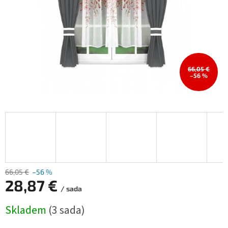
66,05 €
–56 %
66,05 €
–56 %
28,87 €
/ sada
Měrná
Skladem
(3 sada)
cena: