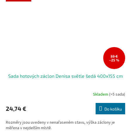
33 €
–25 %
Sada hotových záclon Denisa světle šedá 400x155 cm
Skladem
(>5 sada)
24,74 €
Do košíku
Rozměry jsou uvedeny v nenařaseném stavu, výška záclony je
měřena v nejdelším místě.