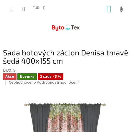
Přejít
NÁKUP
na
EUR
obsah
KOŠÍK
Sada hotových záclon Denisa tmavě
šedá 400x155 cm
L439TS
Akce
Novinka
2 sada - 5 %
Průměrné
Neohodnoceno
Podrobnosti hodnocení
hodnocení
produktu
je
0,0
z
5
hvězdiček.