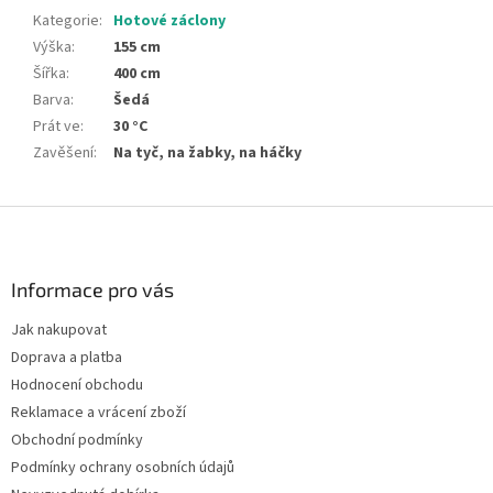
Kategorie
:
Hotové záclony
Výška
:
155 cm
Šířka
:
400 cm
Barva
:
Šedá
Prát ve
:
30 °C
Zavěšení
:
Na tyč, na žabky, na háčky
Z
á
p
a
Informace pro vás
t
Jak nakupovat
í
Doprava a platba
Hodnocení obchodu
Reklamace a vrácení zboží
Obchodní podmínky
Podmínky ochrany osobních údajů