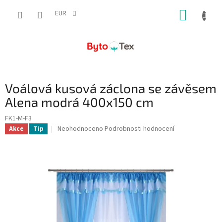
Přejít
NÁKUP
na
EUR
obsah
KOŠÍK
Voálová kusová záclona se závěsem
Alena modrá 400x150 cm
FK1-M-F3
Průměrné
Neohodnoceno
Podrobnosti hodnocení
Akce
Tip
hodnocení
produktu
je
0,0
z
5
hvězdiček.