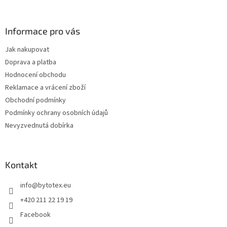
á
p
a
Informace pro vás
t
Jak nakupovat
í
Doprava a platba
Hodnocení obchodu
Reklamace a vrácení zboží
Obchodní podmínky
Podmínky ochrany osobních údajů
Nevyzvednutá dobírka
Kontakt
info
@
bytotex.eu
+420 211 22 19 19
Facebook