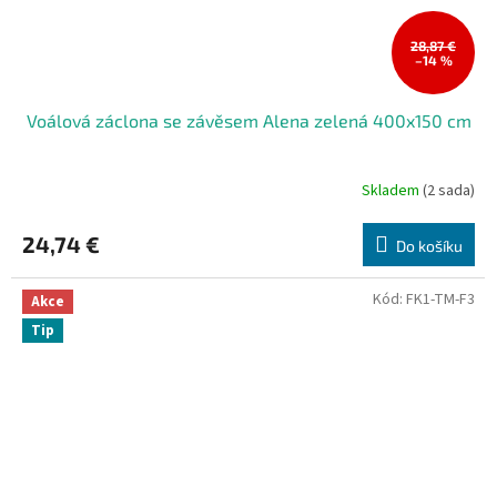
28,87 €
–14 %
Voálová záclona se závěsem Alena zelená 400x150 cm
Skladem
(2 sada)
Průměrné
hodnocení
produktu
24,74 €
Do košíku
je
4,2
z
Kód:
FK1-TM-F3
Akce
5
Tip
hvězdiček.