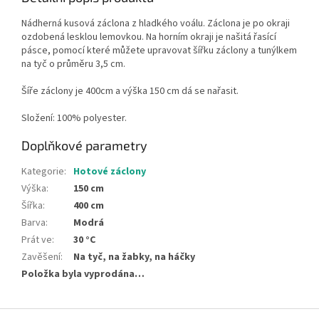
Nádherná kusová
záclona
z hladkého voálu.
Záclona
je po okraji
ozdobená lesklou lemovkou. Na horním okraji je našitá řasící
pásce, pomocí které můžete upravovat šířku záclony a tunýlkem
na tyč o průměru 3,5 cm.
Šíře záclony je 400cm a výška 150 cm
dá se nařasit.
Složení: 100% polyester.
Doplňkové parametry
Kategorie
:
Hotové záclony
Výška
:
150 cm
Šířka
:
400 cm
Barva
:
Modrá
Prát ve
:
30 °C
Zavěšení
:
Na tyč, na žabky, na háčky
Položka byla vyprodána…
Z