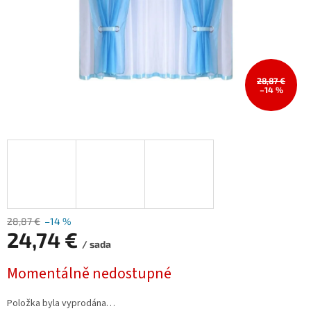
28,87 €
–14 %
28,87 €
–14 %
24,74 €
/ sada
Měrná
Momentálně nedostupné
cena:
Položka byla vyprodána…