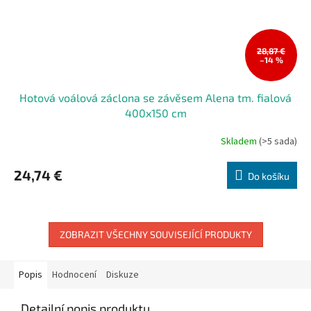
28,87 €
–14 %
Hotová voálová záclona se závěsem Alena tm. fialová
400x150 cm
Skladem
(>5 sada)
Průměrné
hodnocení
produktu
24,74 €
Do košíku
je
5,0
z
5
hvězdiček.
ZOBRAZIT VŠECHNY SOUVISEJÍCÍ PRODUKTY
Popis
Hodnocení
Diskuze
Detailní popis produktu