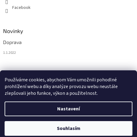
Facebook
Novinky
Doprava
1.1.2022
Nákupní košík
Používáme cookies, abychom Vám umožnili pohodlné
prohlížení webu a díky analýze provozu webu neustále
0
KS /
0 €
zlepšovali jeho funkce, výkon a použitelnost.
Nastavení
Vytvořil Shoptet
Souhlasím
Copyright 2026
BytoTex.eu
. Všechna práva vyhrazena.