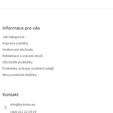
Z
á
p
a
Informace pro vás
t
Jak nakupovat
í
Doprava a platba
Hodnocení obchodu
Reklamace a vrácení zboží
Obchodní podmínky
Podmínky ochrany osobních údajů
Nevyzvednutá dobírka
Kontakt
info
@
bytotex.eu
+420 211 22 19 19