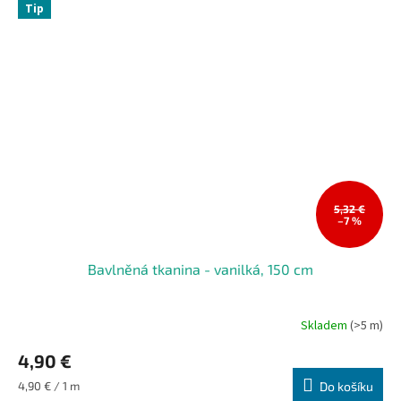
Tip
5,32 €
–7 %
Bavlněná tkanina - vanilká, 150 cm
Skladem
(>5 m)
4,90 €
Měrná
4,90 € / 1 m
Do košíku
cena: