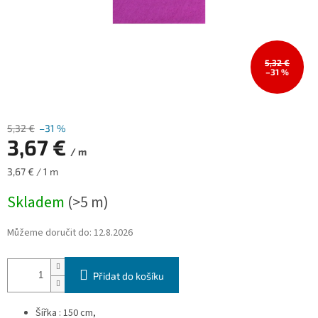
5,32 €
–31 %
5,32 €
–31 %
3,67 €
/ m
Měrná
3,67 € / 1 m
cena:
Skladem
(>5 m)
Můžeme doručit do:
12.8.2026
Přidat do košíku
Šířka : 150 cm,