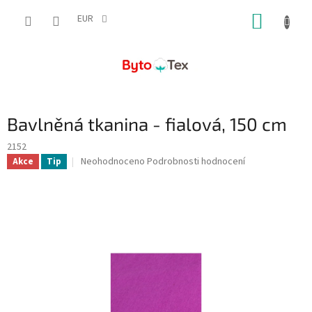
Přejít
NÁKUP
na
EUR
obsah
KOŠÍK
Bavlněná tkanina - fialová, 150 cm
2152
Průměrné
Neohodnoceno
Podrobnosti hodnocení
Akce
Tip
hodnocení
produktu
je
0,0
z
5
hvězdiček.