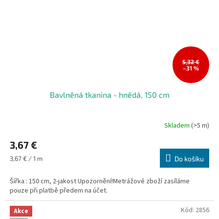
5,32 €
–31 %
Bavlněná tkanina - hnědá, 150 cm
Skladem
(>5 m)
3,67 €
Měrná
3,67 € / 1 m
Do košíku
cena:
Šířka : 150 cm, 2-jakost Upozornění!Metrážové zboží zasíláme
pouze při platbě předem na účet.
Kód:
2856
Akce