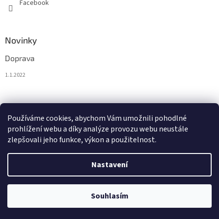
Facebook
Novinky
Doprava
1.1.2022
Nákupní košík
Používáme cookies, abychom Vám umožnili pohodlné
prohlížení webu a díky analýze provozu webu neustále
0
KS /
0 €
zlepšovali jeho funkce, výkon a použitelnost.
Nastavení
Vytvořil Shoptet
Souhlasím
Copyright 2026
BytoTex.eu
. Všechna práva vyhrazena.