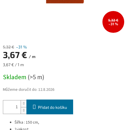
5,32 €
–31 %
5,32 €
–31 %
3,67 €
/ m
Měrná
3,67 € / 1 m
cena:
Skladem
(>5 m)
Můžeme doručit do:
12.8.2026
Přidat do košíku
Šířka : 150 cm,
2-jakost