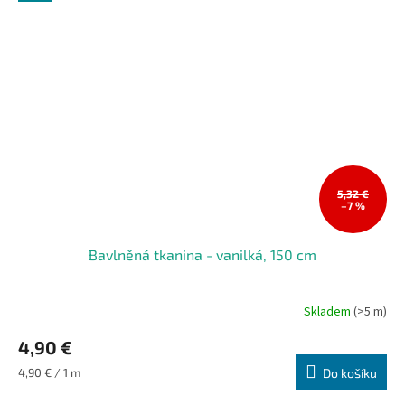
5,32 €
–7 %
Bavlněná tkanina - vanilká, 150 cm
Skladem
(>5 m)
4,90 €
Měrná
4,90 € / 1 m
Do košíku
cena: