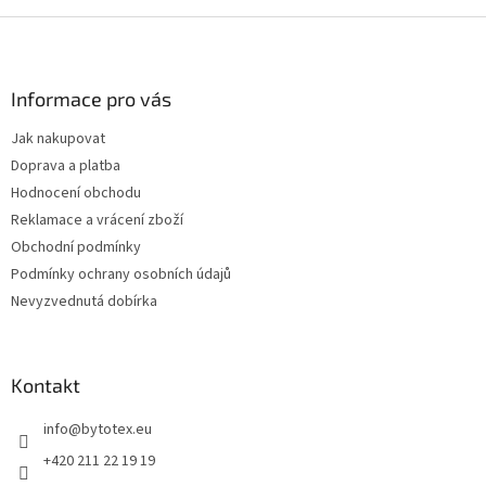
Z
á
p
a
Informace pro vás
t
Jak nakupovat
í
Doprava a platba
Hodnocení obchodu
Reklamace a vrácení zboží
Obchodní podmínky
Podmínky ochrany osobních údajů
Nevyzvednutá dobírka
Kontakt
info
@
bytotex.eu
+420 211 22 19 19