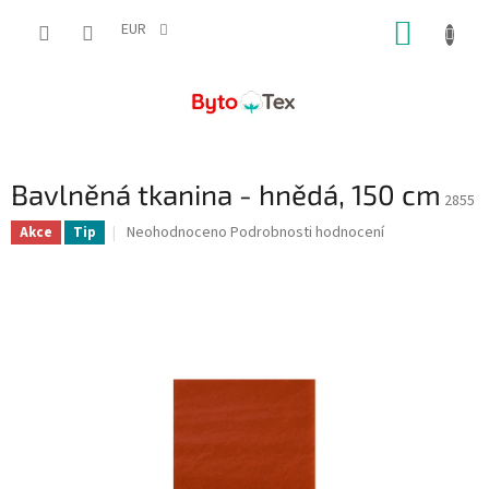
Přejít
NÁKUP
na
EUR
obsah
KOŠÍK
Bavlněná tkanina - hnědá, 150 cm
2855
Průměrné
Neohodnoceno
Podrobnosti hodnocení
Akce
Tip
hodnocení
produktu
je
0,0
z
5
hvězdiček.