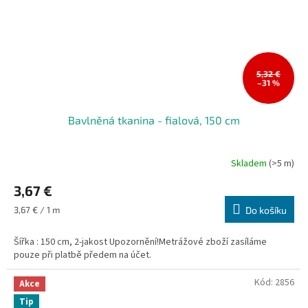
5,32 €
–31 %
Bavlněná tkanina - fialová, 150 cm
Skladem
(>5 m)
3,67 €
Měrná
3,67 € / 1 m
Do košíku
cena:
Šířka : 150 cm, 2-jakost Upozornění!Metrážové zboží zasíláme
pouze při platbě předem na účet.
Kód:
2856
Akce
Tip