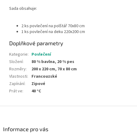
Sada obsahuje:
2 ks povlečení na polštář 70x80 cm
1 ks povlečení na deku 220x200 cm
Doplňkové parametry
Kategorie
:
Povlečení
Složení
:
80 % bavlna, 20 % pes
Rozměry
:
200 x 220 cm, 70 x 80 cm
Vlastnosti
:
Francouzské
Zapínání
:
Zipové
Prát ve
:
40 °C
Z
á
p
a
Informace pro vás
t