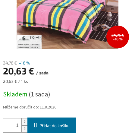
24,76 €
–16 %
24,76 €
–16 %
20,63 €
/ sada
Měrná
20,63 € / 1 ks
cena:
Skladem
(1 sada)
Můžeme doručit do:
11.8.2026
Přidat do košíku