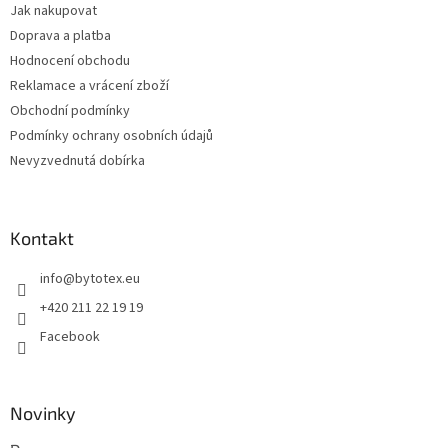
Jak nakupovat
í
Doprava a platba
Hodnocení obchodu
Reklamace a vrácení zboží
Obchodní podmínky
Podmínky ochrany osobních údajů
Nevyzvednutá dobírka
Kontakt
info
@
bytotex.eu
+420 211 22 19 19
Facebook
Novinky