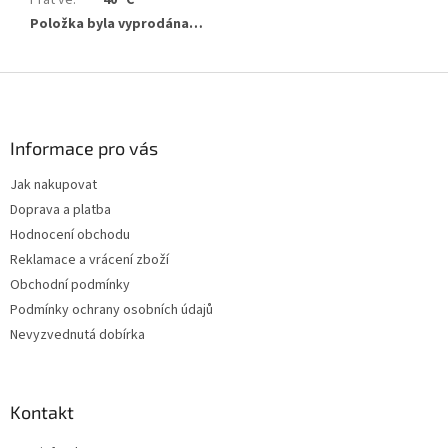
Prát ve
:
40 °C
Položka byla vyprodána…
Z
á
p
a
Informace pro vás
t
Jak nakupovat
í
Doprava a platba
Hodnocení obchodu
Reklamace a vrácení zboží
Obchodní podmínky
Podmínky ochrany osobních údajů
Nevyzvednutá dobírka
Kontakt