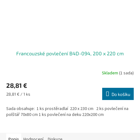
Francouzské povlečení B4D-094, 200 x 220 cm
Skladem
(1 sada)
28,81 €
Měrná
28,81 € / 1 ks
Do košíku
cena:
Sada obsahuje: 1 ks prostěradlaí 220 x 230 cm 2 ks povlečení na
polštář 70x80 cm 1 ks povlečení na deku 220x200 cm
Popis
Hodnocení
Diskuze