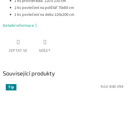
1 ks prostěradla 220 x 230 cm
2 ks povlečení na polštář 70x80 cm
1 ks povlečení na deku 220x200 cm
Detailní informace
ZEPTAT SE
SDÍLET
Související produkty
Kód:
B4D-094
Tip