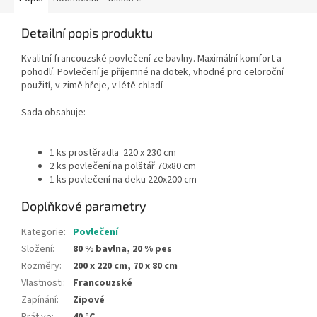
Detailní popis produktu
Kvalitní francouzské povlečení ze bavlny. Maximální komfort a
pohodlí. Povlečení je příjemné na dotek, vhodné pro celoroční
použití, v zimě hřeje, v létě chladí
Sada obsahuje:
1 ks prostěradla 220 x 230 cm
2 ks povlečení na polštář 70x80 cm
1 ks povlečení na deku 220x200 cm
Doplňkové parametry
Kategorie
:
Povlečení
Složení
:
80 % bavlna, 20 % pes
Rozměry
:
200 x 220 cm, 70 x 80 cm
Vlastnosti
:
Francouzské
Zapínání
:
Zipové