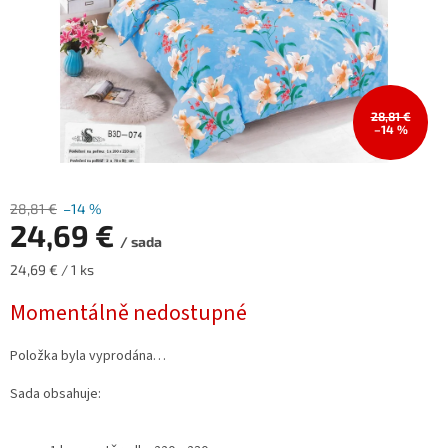
28,81 €
–14 %
28,81 €
–14 %
24,69 €
/ sada
Měrná
24,69 € / 1 ks
cena:
Momentálně nedostupné
Položka byla vyprodána…
Sada obsahuje: