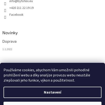
info
@
bytotex.eu
+420 211 22 19 19
Facebook
Novinky
Doprava
1.1.2022
Nákupní košík
Používáme cookies, abychom Vám umožnili pohodlné
prohlížení webu a díky analýze provozu webu neustále
0
KS /
0 €
zlepšovali jeho funkce, výkon a použitelnost.
Nastavení
Vytvořil Shoptet