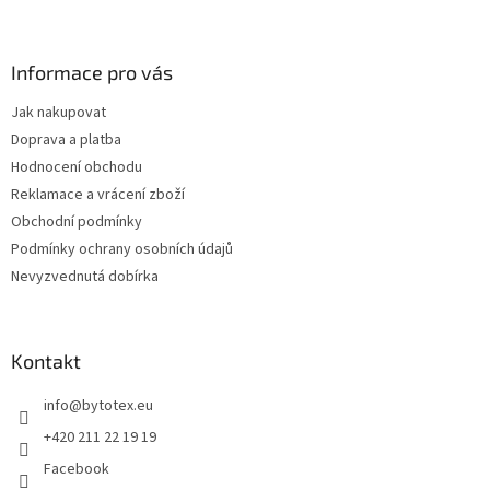
Z
á
p
a
Informace pro vás
t
Jak nakupovat
í
Doprava a platba
Hodnocení obchodu
Reklamace a vrácení zboží
Obchodní podmínky
Podmínky ochrany osobních údajů
Nevyzvednutá dobírka
Kontakt
info
@
bytotex.eu
+420 211 22 19 19
Facebook