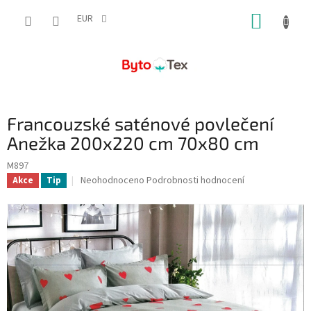
Přejít
NÁKUP
na
EUR
obsah
KOŠÍK
Francouzské saténové povlečení
Anežka 200x220 cm 70x80 cm
M897
Průměrné
Neohodnoceno
Podrobnosti hodnocení
Akce
Tip
hodnocení
produktu
je
0,0
z
5
hvězdiček.