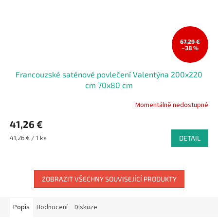
67,29 €
–38 %
Francouzské saténové povlečení Valentýna 200x220
cm 70x80 cm
Momentálně nedostupné
41,26 €
Měrná
41,26 € / 1 ks
DETAIL
cena:
ZOBRAZIT VŠECHNY SOUVISEJÍCÍ PRODUKTY
Popis
Hodnocení
Diskuze