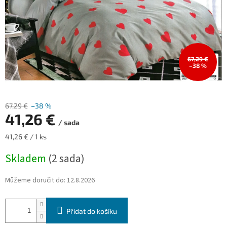
67,29 €
–38 %
67,29 €
–38 %
41,26 €
/ sada
Měrná
41,26 € / 1 ks
cena:
Skladem
(2 sada)
Můžeme doručit do:
12.8.2026
Přidat do košíku