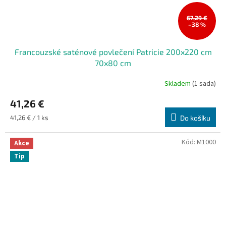
67,29 €
–38 %
Francouzské saténové povlečení Patricie 200x220 cm
70x80 cm
Skladem
(1 sada)
41,26 €
Měrná
41,26 € / 1 ks
Do košíku
cena:
Kód:
M1000
Akce
Tip