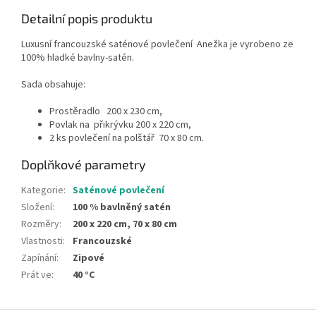
Detailní popis produktu
Luxusní francouzské saténové povlečení Anežka je vyrobeno ze
100% hladké bavlny-satén.
Sada obsahuje:
Prostěradlo 200 x 230 cm,
Povlak na přikrývku 200 x 220 cm,
2 ks povlečení na polštář 70 x 80 cm.
Doplňkové parametry
Kategorie
:
Saténové povlečení
Složení
:
100 % bavlněný satén
Rozměry
:
200 x 220 cm, 70 x 80 cm
Vlastnosti
:
Francouzské
Zapínání
:
Zipové
Prát ve
:
40 °C