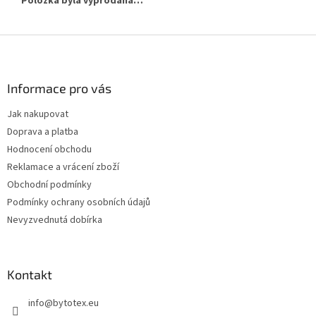
Položka byla vyprodána…
Z
á
p
a
Informace pro vás
t
Jak nakupovat
í
Doprava a platba
Hodnocení obchodu
Reklamace a vrácení zboží
Obchodní podmínky
Podmínky ochrany osobních údajů
Nevyzvednutá dobírka
Kontakt
info
@
bytotex.eu