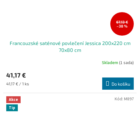
67,13 €
–38 %
Francouzské saténové povlečení Jessica 200x220 cm
70x80 cm
Skladem
(1 sada)
41,17 €
Měrná
41,17 € / 1 ks
Do košíku
cena:
Kód:
M897
Akce
Tip