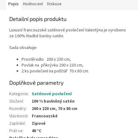
Popis
Hodnocení
Diskuze
Detailní popis produktu
Luxusní francouzské saténové povlečení Valentýna je vyrobeno
ze 100% hladké bavlny-satén.
Sada obsahuje:
Prostěradlo 200 x 230 cm,
Povlak na přikrývku 200 x 220 cm,
2 ks povlečení na polštář 70 x 80 cm.
Doplňkové parametry
Kategorie
:
Saténové povlečení
Složení
:
100 % bavlněný satén
Rozměry
:
200 x 220 cm, 70 x 80 cm
Vlastnosti
:
Francouzské
Zapínání
:
Zipové
Prát ve
:
40 °C