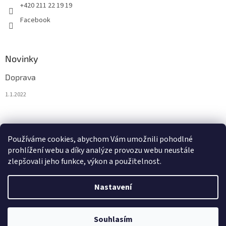
+420 211 22 19 19
Facebook
Novinky
Doprava
1.1.2022
Nákupní košík
Používáme cookies, abychom Vám umožnili pohodlné
prohlížení webu a díky analýze provozu webu neustále
0
KS /
0 €
zlepšovali jeho funkce, výkon a použitelnost.
Nastavení
Vytvořil Shoptet
Souhlasím
Copyright 2026
BytoTex.eu
. Všechna práva vyhrazena.