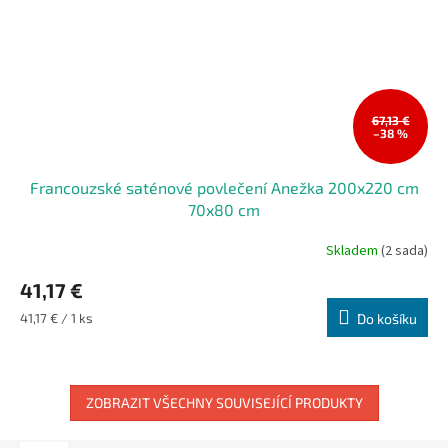
67,13 €
–38 %
Francouzské saténové povlečení Anežka 200x220 cm
70x80 cm
Skladem
(2 sada)
41,17 €
Měrná
41,17 € / 1 ks
Do košíku
cena:
ZOBRAZIT VŠECHNY SOUVISEJÍCÍ PRODUKTY