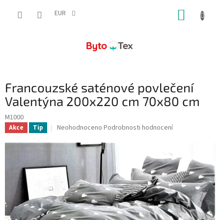
Přejít
NÁKUP
na
EUR
obsah
KOŠÍK
Francouzské saténové povlečení
Valentýna 200x220 cm 70x80 cm
M1000
Průměrné
Neohodnoceno
Podrobnosti hodnocení
Akce
Tip
hodnocení
produktu
je
0,0
z
5
hvězdiček.