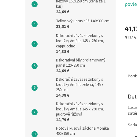
béžový 160x250 cm (cena za 1
povle
kus)
200x
24,69 €
Teflonový ubrus bílá 140x300 cm
28,81 €
41,1
Dekorační závěs se zirkony s
Měrná
41,17 €
kroužky Amálie 145 x 250 cm,
cena:
cappuccino
14,38 €
Dekorativní bílý prolamovaný
panel 120x250 cm
24,69 €
Popi
Dekorační závěs se zirkony s
kroužky Amálie zelená, 145 x
250 cm
14,38 €
Det
Dekorační závěs se zirkony s
Luxu
kroužky Amálie 145 x 250 cm,
saté
pudrově růžová
14,79 €
Sada
Hotová kusová záclona Monika
400x150 cm