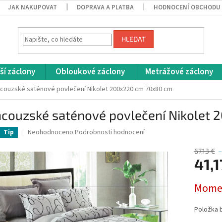
JAK NAKUPOVAT
DOPRAVA A PLATBA
HODNOCENÍ OBCHODU
HLEDAT
ší záclony
Obloukové záclony
Metrážové záclony
couzské saténové povlečení Nikolet 200x220 cm 70x80 cm
ncouzské saténové povlečení Nikolet
Průměrné
Neohodnoceno
Podrobnosti hodnocení
Tip
hodnocení
produktu
67,13 €
je
41,1
0,0
z
Měrná
Momen
5
cena:
hvězdiček.
Položka 