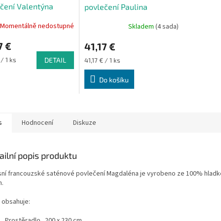
čení Valentýna
povlečení Paulina
220 cm 70x80 cm
200x220 cm 70x80 cm
Momentálně nedostupné
Skladem
(4 sada)
7 €
41,17 €
Měrná
 / 1 ks
DETAIL
41,17 € / 1 ks
cena:
Do košíku
s
Hodnocení
Diskuze
ailní popis produktu
sní francouzské saténové povlečení Magdaléna je vyrobeno ze 100% hladk
n.
 obsahuje:
Prostěradlo 200 x 230 cm,