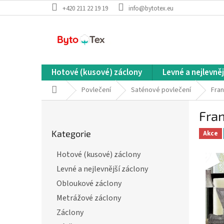
Přejít
+420 211 22 19 19
info@bytotex.eu
na
obsah
Hotové (kusové) záclony
Levné a nejlevněj
Domů
Povlečení
Saténové povlečení
Fran
P
Fra
o
Přeskočit
s
Kategorie
kategorie
Akce
t
r
Hotové (kusové) záclony
a
Levné a nejlevnější záclony
n
n
Obloukové záclony
í
Metrážové záclony
p
Záclony
a