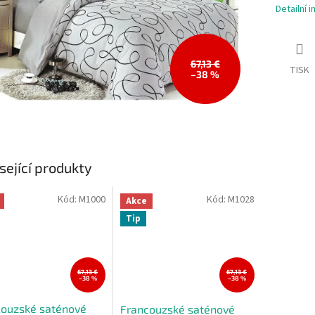
Detailní 
67,13 €
TISK
–38 %
sející produkty
Kód:
M1000
Kód:
M1028
Akce
Tip
67,13 €
67,13 €
–38 %
–38 %
couzské saténové
Francouzské saténové