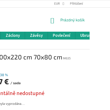
REKLAMACE A VRÁCENÍ ZBOŽÍ
EUR
OBCHODNÍ PODMÍNKY
Přihlášení
POD
NÁKUPNÍ
Prázdný košík
KOŠÍK
Záclony
Závěsy
Povlečení
Ubrusy
Pře
 200x220 cm 70x80 cm
M635
–38 %
7 €
/ sada
tálně nedostupné
byla vyprodána…