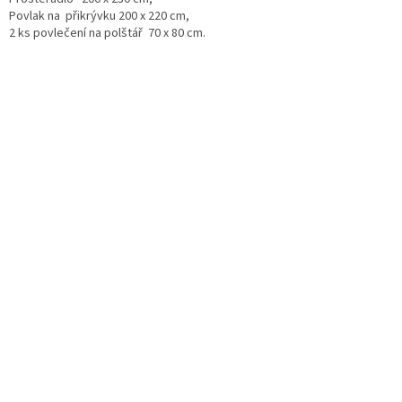
Povlak na přikrývku 200 x 220 cm,
2 ks povlečení na polštář 70 x 80 cm.