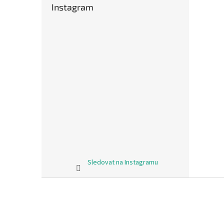
Instagram
Sledovat na Instagramu
Z
á
p
a