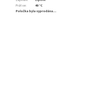
Prát ve
:
40 °C
Položka byla vyprodána…