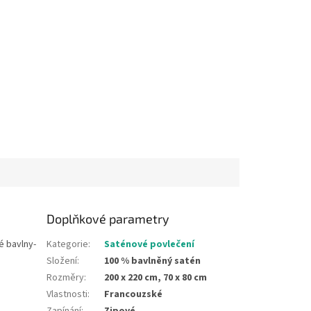
Doplňkové parametry
é bavlny-
Kategorie
:
Saténové povlečení
Složení
:
100 % bavlněný satén
Rozměry
:
200 x 220 cm, 70 x 80 cm
Vlastnosti
:
Francouzské
Zapínání
:
Zipové