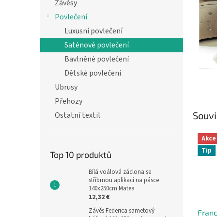
n
Závěsy
e
Povlečení
l
Luxusní povlečení
Saténové povlečení
Bavlněné povlečení
Dětské povlečení
Ubrusy
Přehozy
Souvi
Ostatní textil
Akce
Tip
Top 10 produktů
Bílá voálová záclona se
stříbrnou aplikací na pásce
140x250cm Matea
12,32 €
Závěs Federica sametový
Fran