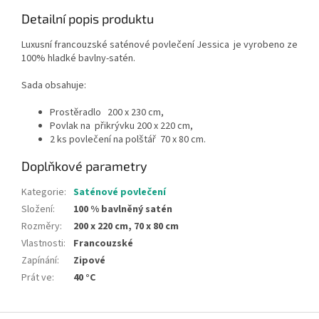
Detailní popis produktu
Luxusní francouzské saténové povlečení Jessica je vyrobeno ze
100% hladké bavlny-satén.
Sada obsahuje:
Prostěradlo 200 x 230 cm,
Povlak na přikrývku 200 x 220 cm,
2 ks povlečení na polštář 70 x 80 cm.
Doplňkové parametry
Kategorie
:
Saténové povlečení
Složení
:
100 % bavlněný satén
Rozměry
:
200 x 220 cm, 70 x 80 cm
Vlastnosti
:
Francouzské
Zapínání
:
Zipové
Prát ve
:
40 °C