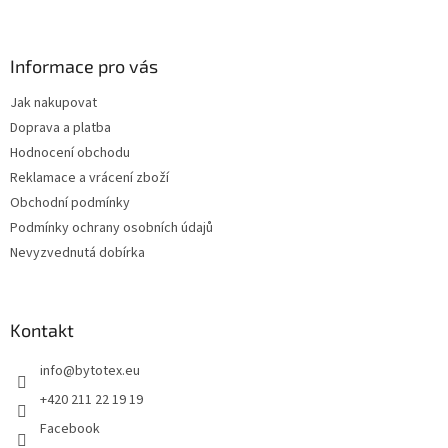
Z
á
p
a
Informace pro vás
t
Jak nakupovat
í
Doprava a platba
Hodnocení obchodu
Reklamace a vrácení zboží
Obchodní podmínky
Podmínky ochrany osobních údajů
Nevyzvednutá dobírka
Kontakt
info
@
bytotex.eu
+420 211 22 19 19
Facebook