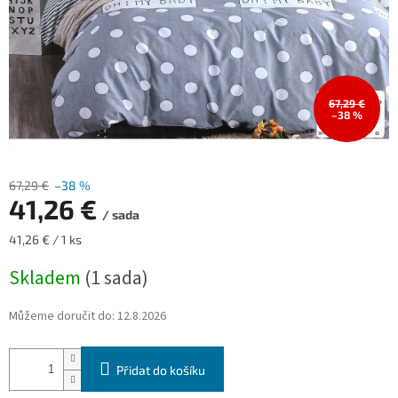
67,29 €
–38 %
67,29 €
–38 %
41,26 €
/ sada
Měrná
41,26 € / 1 ks
cena:
Skladem
(1 sada)
Můžeme doručit do:
12.8.2026
Přidat do košíku