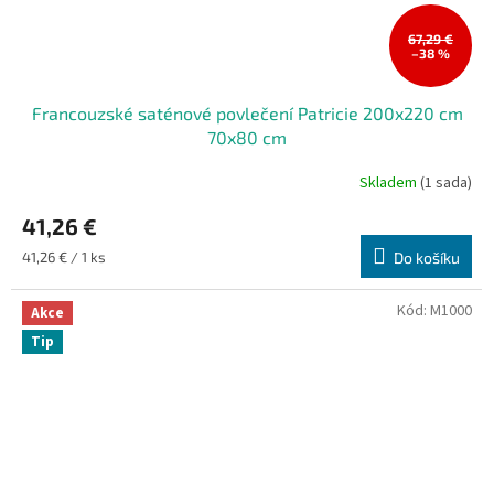
67,29 €
–38 %
Francouzské saténové povlečení Patricie 200x220 cm
70x80 cm
Skladem
(1 sada)
41,26 €
Měrná
41,26 € / 1 ks
Do košíku
cena:
Kód:
M1000
Akce
Tip