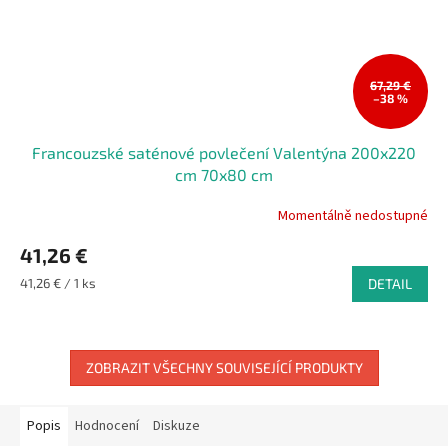
67,29 €
–38 %
Francouzské saténové povlečení Valentýna 200x220
cm 70x80 cm
Momentálně nedostupné
41,26 €
Měrná
41,26 € / 1 ks
DETAIL
cena:
ZOBRAZIT VŠECHNY SOUVISEJÍCÍ PRODUKTY
Popis
Hodnocení
Diskuze