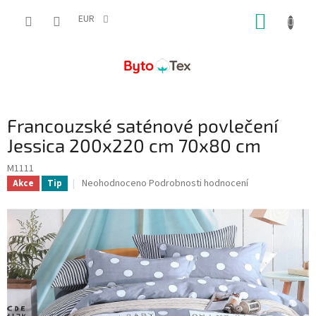
Přejít
NÁKUP
na
EUR
obsah
KOŠÍK
Francouzské saténové povlečení
Jessica 200x220 cm 70x80 cm
M1111
Průměrné
Neohodnoceno
Podrobnosti hodnocení
Akce
Tip
hodnocení
produktu
je
0,0
z
5
hvězdiček.