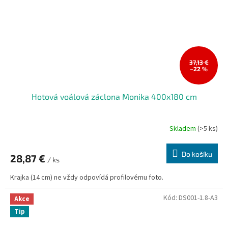
37,13 €
–22 %
Hotová voálová záclona Monika 400x180 cm
Skladem
(>5 ks)
Do košíku
28,87 €
/ ks
Krajka (14 cm) ne vždy odpovídá profilovému foto.
Kód:
DS001-1.8-A3
Akce
Tip