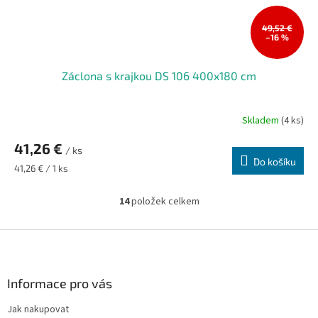
49,52 €
–16 %
Záclona s krajkou DS 106 400x180 cm
Skladem
(4 ks)
41,26 €
/ ks
Do košíku
Měrná
41,26 € / 1 ks
cena:
14
položek celkem
O
v
l
Z
á
á
d
p
a
a
Informace pro vás
c
t
í
Jak nakupovat
í
p