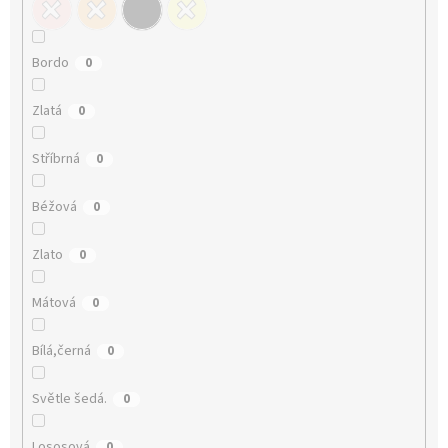
Bordo
0
Zlatá
0
Stříbrná
0
Béžová
0
Zlato
0
Mátová
0
Bílá,černá
0
Světle šedá.
0
Lososová
0