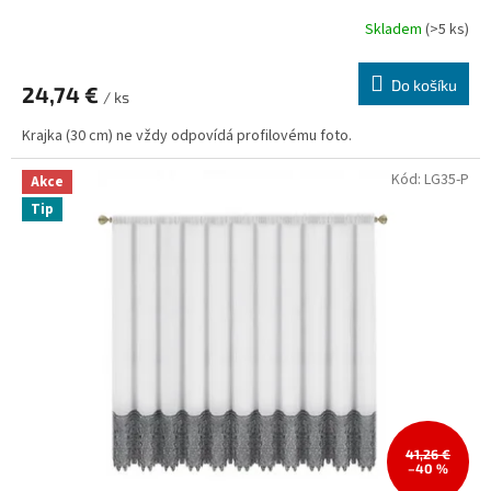
Skladem
(>5 ks)
Průměrné
hodnocení
produktu
Do košíku
24,74 €
je
/ ks
5,0
Krajka (30 cm) ne vždy odpovídá profilovému foto.
z
5
hvězdiček.
Kód:
LG35-P
Akce
Tip
41,26 €
–40 %