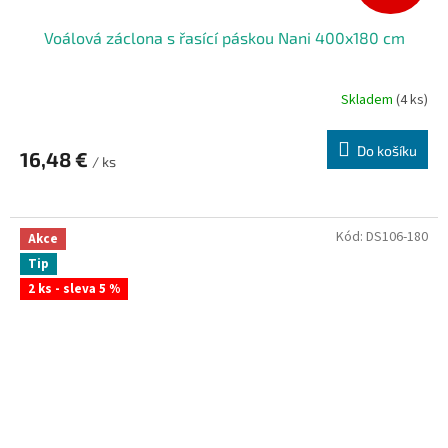
Voálová záclona s řasící páskou Nani 400x180 cm
Skladem
(4 ks)
Do košíku
16,48 €
/ ks
Kód:
DS106-180
Akce
Tip
2 ks - sleva 5 %