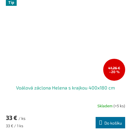
Tip
41,26 €
–20 %
Voálová záclona Helena s krajkou 400x180 cm
Skladem
(>5 ks)
33 €
/ ks
Do košíku
Měrná
33 € / 1 ks
cena: