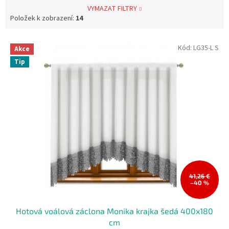
VYMAZAT FILTRY
Položek k zobrazení:
14
V
Kód:
LG35-L S
Akce
ý
Tip
p
i
s
p
r
o
d
u
k
t
ů
41,26 €
–40 %
Hotová voálová záclona Monika krajka šedá 400x180
cm