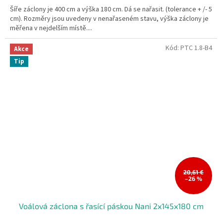
Šíře záclony je 400 cm a výška 180 cm. Dá se nařasit. (tolerance + /- 5
cm). Rozměry jsou uvedeny v nenařaseném stavu, výška záclony je
měřena v nejdelším místě....
Kód:
PTC 1.8-B4
Akce
Tip
20,61 €
–26 %
Voálová záclona s řasící páskou Nani 2x145x180 cm