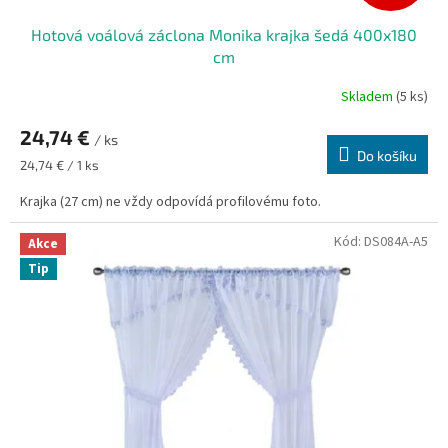
Hotová voálová záclona Monika krajka šedá 400x180
cm
Skladem
(5 ks)
24,74 €
/ ks
Do košíku
Měrná
24,74 € / 1 ks
cena:
Krajka (27 cm) ne vždy odpovídá profilovému foto.
Kód:
DS084A-A5
Akce
Tip