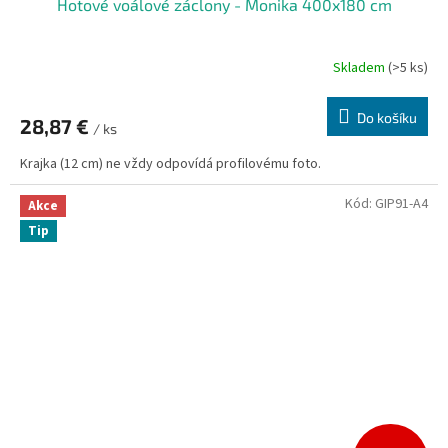
Hotové voálové záclony - Monika 400x180 cm
Skladem
(>5 ks)
Do košíku
28,87 €
/ ks
Krajka (12 cm) ne vždy odpovídá profilovému foto.
Kód:
GIP91-A4
Akce
Tip