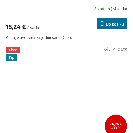
Skladem
(>5 sada)
Do košíku
15,24 €
/ sada
Cena je uvedena za jednu sadu (2 ks).
Kód:
PTC 180
Akce
Tip
24,74 €
–33 %