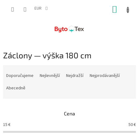
Přejít
NÁKUP
na
EUR
obsah
KOŠÍK
Záclony — výška 180 cm
Ř
a
Doporučujeme
Nejlevnější
Nejdražší
Nejprodávanější
z
e
Abecedně
n
í
p
Cena
r
o
15
€
50
€
d
u