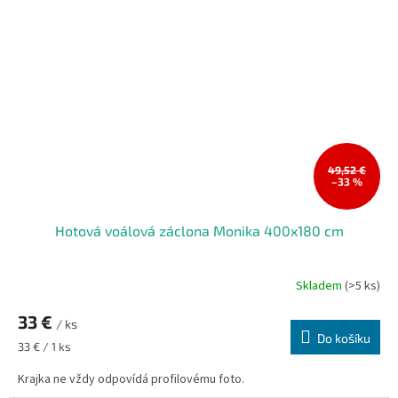
49,52 €
–33 %
Hotová voálová záclona Monika 400x180 cm
Skladem
(>5 ks)
33 €
/ ks
Do košíku
Měrná
33 € / 1 ks
cena:
Krajka ne vždy odpovídá profilovému foto.