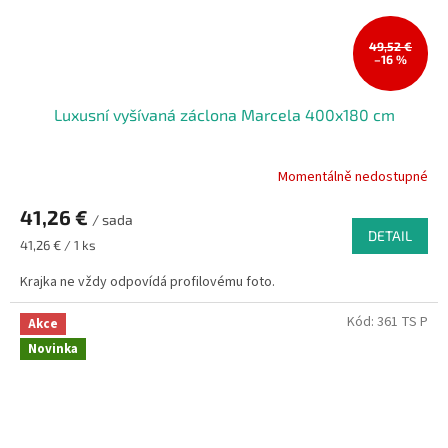
49,52 €
–16 %
Luxusní vyšívaná záclona Marcela 400x180 cm
Momentálně nedostupné
41,26 €
/ sada
DETAIL
Měrná
41,26 € / 1 ks
cena:
Krajka ne vždy odpovídá profilovému foto.
Kód:
361 TS P
Akce
Novinka