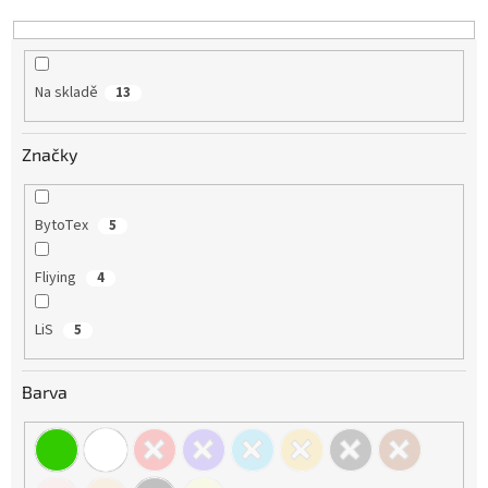
k
t
ů
Na skladě
13
Značky
BytoTex
5
Fliying
4
LiS
5
Barva