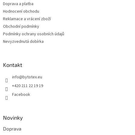
Doprava a platba
r
v
Hodnocení obchodu
k
Reklamace a vrácení zboží
y
Obchodní podmínky
v
ý
Podmínky ochrany osobních údajů
p
Nevyzvednutá dobírka
i
s
u
Kontakt
info
@
bytotex.eu
+420 211 22 19 19
Facebook
Novinky
Doprava