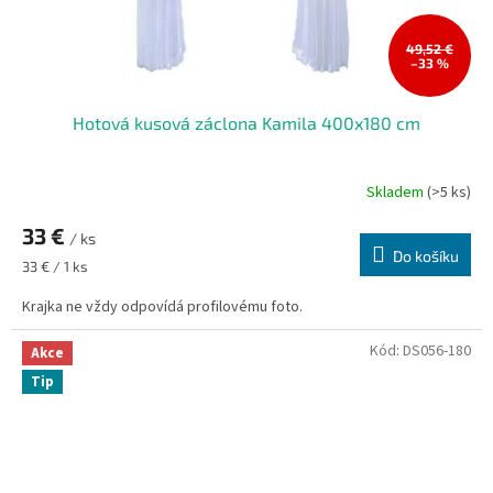
49,52 €
–33 %
Hotová kusová záclona Kamila 400x180 cm
Skladem
(>5 ks)
Průměrné
hodnocení
33 €
produktu
/ ks
je
Do košíku
Měrná
33 € / 1 ks
5,0
cena:
z
Krajka ne vždy odpovídá profilovému foto.
5
hvězdiček.
Kód:
DS056-180
Akce
Tip