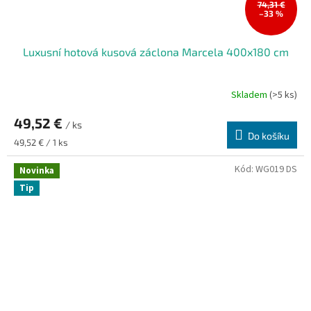
74,31 €
–33 %
Luxusní hotová kusová záclona Marcela 400x180 cm
Skladem
(>5 ks)
Průměrné
hodnocení
49,52 €
produktu
/ ks
je
Do košíku
Měrná
49,52 € / 1 ks
5,0
cena:
z
Kód:
WG019 DS
Novinka
5
Tip
hvězdiček.