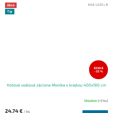
Kód:
LG35 L B
Akce
Tip
37,13 €
–33 %
Hotová voálová záclona Monika s krajkou 400x180 cm
Skladem
(>5 ks)
Průměrné
hodnocení
24,74 €
produktu
/ ks