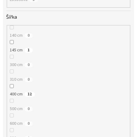
Šířka
140 cm
0
145 cm
1
300 cm
0
310 cm
0
400 cm
12
500 cm
0
600 cm
0