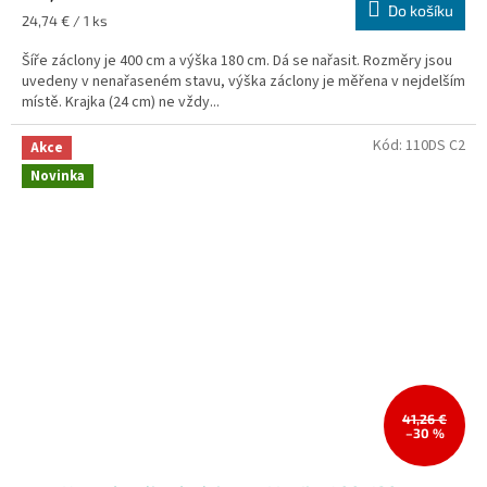
je
Do košíku
Měrná
24,74 € / 1 ks
5,0
cena:
z
Šíře záclony je 400 cm a výška 180 cm. Dá se nařasit. Rozměry jsou
5
uvedeny v nenařaseném stavu, výška záclony je měřena v nejdelším
hvězdiček.
místě. Krajka (24 cm) ne vždy...
Kód:
110DS C2
Akce
Novinka
41,26 €
–30 %