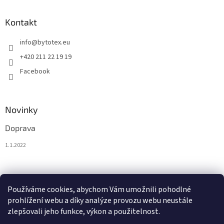
Kontakt
info
@
bytotex.eu
+420 211 22 19 19
Facebook
Novinky
Doprava
1.1.2022
Nákupní košík
Používáme cookies, abychom Vám umožnili pohodlné
prohlížení webu a díky analýze provozu webu neustále
0
KS /
0 €
zlepšovali jeho funkce, výkon a použitelnost.