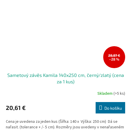
28,87 €
–28 %
Sametový závěs Kamila 140x250 cm, černý/zlatý (cena
za 1 kus)
Skladem
(>5 ks)
20,61 €
Do košíku
Cena je uvedena za jeden kus (Šířka: 140 x Výška: 250 cm) Dá se
nařasit. (tolerance + /- 5 cm). Rozměry jsou uvedeny v nenařaseném