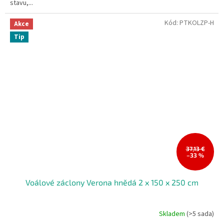
stavu,...
Kód:
PTKOLZP-H
Akce
Tip
37,13 €
–33 %
Voálové záclony Verona hnědá 2 x 150 x 250 cm
Skladem
(>5 sada)