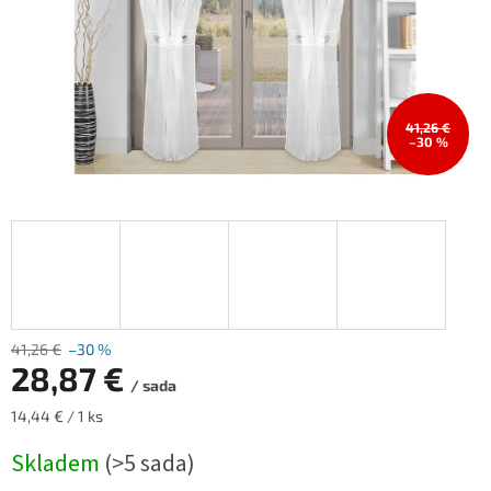
41,26 €
–30 %
41,26 €
–30 %
28,87 €
/ sada
Měrná
14,44 € / 1 ks
cena:
Skladem
(>5 sada)