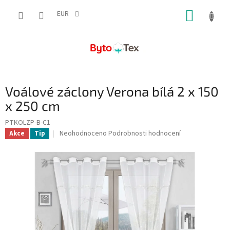
Přejít
NÁKUP
na
EUR
obsah
KOŠÍK
Voálové záclony Verona bílá 2 x 150
x 250 cm
PTKOLZP-B-C1
Průměrné
Neohodnoceno
Podrobnosti hodnocení
Akce
Tip
hodnocení
produktu
je
0,0
z
5
hvězdiček.