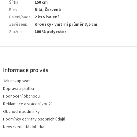
Šířka
:
150 cm
Barva
:
Bílá, Červená
Balení/sada
:
2 ks v balení
Zavěšení
:
Kroužky - vnitřní průměr 3,5 cm
Složení
:
100 % polyester
Z
á
p
a
Informace pro vás
t
Jak nakupovat
í
Doprava a platba
Hodnocení obchodu
Reklamace a vrácení zboží
Obchodní podmínky
Podmínky ochrany osobních údajů
Nevyzvednutá dobírka