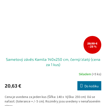
28,90 €
–28 %
Sametový závěs Kamila 140x250 cm, černý/zlatý (cena
za 1 kus)
Skladem
(>5 ks)
20,63 €
Do košíku
Cena je uvedena za jeden kus (Šířka: 140 x Výška: 250 cm) Dá se
nařasit. (tolerance + /- 5 cm). Rozměry jsou uvedeny v nenařaseném