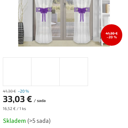
41,30 €
–20 %
41,30 €
–20 %
33,03 €
/ sada
Měrná
16,52 € / 1 ks
cena:
Skladem
(>5 sada)