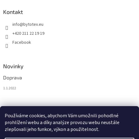
Kontakt
info
@
bytotex.eu
+420 211 22 19 19
Facebook
Novinky
Doprava
1.1.2022
Nákupní košík
Používáme cookies, abychom Vám umožnili pohodlné
prohlížení webu a díky analýze provozu webu neustále
0
KS /
0 €
zlepšovali jeho funkce, výkon a použitelnost.