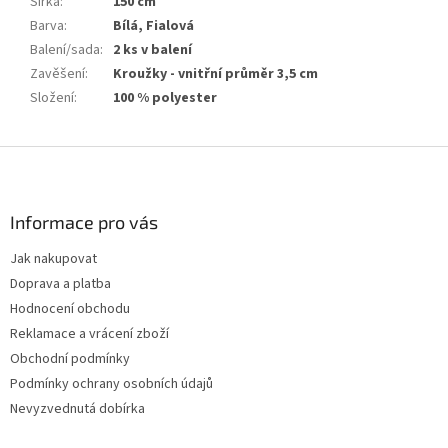
Šířka
:
150 cm
Barva
:
Bílá, Fialová
Balení/sada
:
2 ks v balení
Zavěšení
:
Kroužky - vnitřní průměr 3,5 cm
Složení
:
100 % polyester
Z
á
p
a
Informace pro vás
t
Jak nakupovat
í
Doprava a platba
Hodnocení obchodu
Reklamace a vrácení zboží
Obchodní podmínky
Podmínky ochrany osobních údajů
Nevyzvednutá dobírka