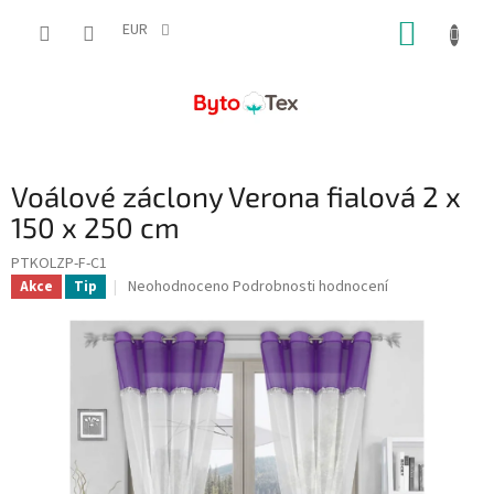
Přejít
NÁKUP
na
EUR
obsah
KOŠÍK
Voálové záclony Verona fialová 2 x
150 x 250 cm
PTKOLZP-F-C1
Průměrné
Neohodnoceno
Podrobnosti hodnocení
Akce
Tip
hodnocení
produktu
je
0,0
z
5
hvězdiček.