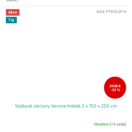
stavu,...
Kód:
PTKOLZP-H
Akce
Tip
37,16 €
–33 %
Voálové záclony Verona hnědá 2 x 150 x 250 cm
Skladem
(>5 sada)