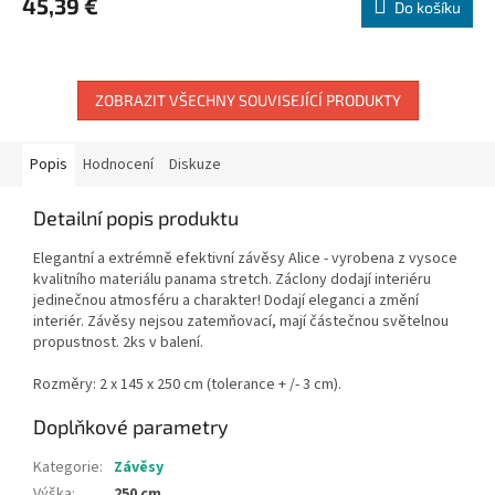
45,39 €
Do košíku
ZOBRAZIT VŠECHNY SOUVISEJÍCÍ PRODUKTY
Popis
Hodnocení
Diskuze
Detailní popis produktu
Elegantní a extrémně efektivní závěsy Alice - vyrobena z vysoce
kvalitního materiálu panama stretch. Záclony dodají interiéru
jedinečnou atmosféru a charakter! Dodají eleganci a změní
interiér. Závěsy nejsou zatemňovací, mají částečnou světelnou
propustnost. 2ks v balení.
Rozměry: 2 x 145 x 250 cm (tolerance + /- 3 cm).
Doplňkové parametry
Kategorie
:
Závěsy
Výška
:
250 cm