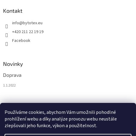
Kontakt
info
@
bytotex.eu
+420 211 22 19 19
Facebook
Novinky
Doprava
1.1.2022
Nákupní košík
Používáme cookies, abychom Vám umožnili pohodlné
prohlížení webu a díky analýze provozu webu neustále
0
KS /
0 €
zlepšovali jeho funkce, výkon a použitelnost.