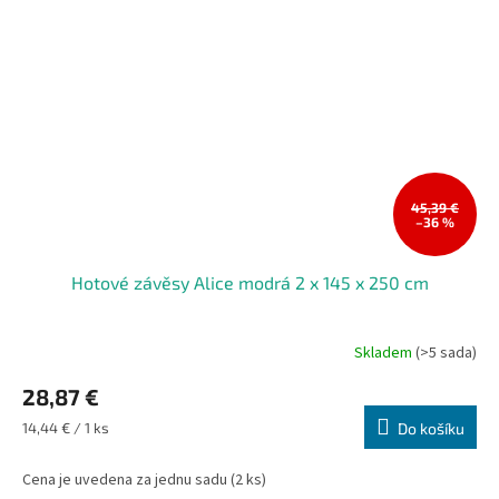
45,39 €
–36 %
Hotové závěsy Alice modrá 2 x 145 x 250 cm
Skladem
(>5 sada)
28,87 €
Měrná
14,44 € / 1 ks
Do košíku
cena:
Cena je uvedena za jednu sadu (2 ks)