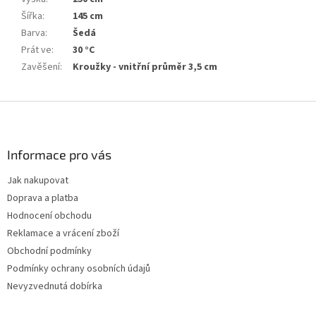
Šířka
:
145 cm
Barva
:
Šedá
Prát ve
:
30 °C
Zavěšení
:
Kroužky - vnitřní průměr 3,5 cm
Z
á
p
a
Informace pro vás
t
Jak nakupovat
í
Doprava a platba
Hodnocení obchodu
Reklamace a vrácení zboží
Obchodní podmínky
Podmínky ochrany osobních údajů
Nevyzvednutá dobírka