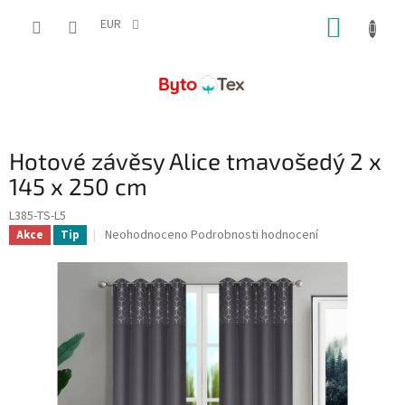
Přejít
NÁKUP
na
EUR
obsah
KOŠÍK
Hotové závěsy Alice tmavošedý 2 x
145 x 250 cm
L385-TS-L5
Průměrné
Neohodnoceno
Podrobnosti hodnocení
Akce
Tip
hodnocení
produktu
je
0,0
z
5
hvězdiček.