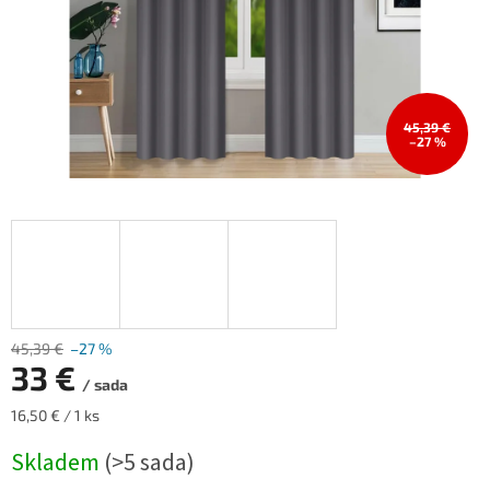
45,39 €
–27 %
45,39 €
–27 %
33 €
/ sada
Měrná
16,50 € / 1 ks
cena:
Skladem
(>5 sada)