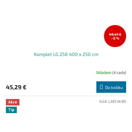
49,41 €
–8 %
Komplet LG 258 400 x 250 cm
Skladem
(4 sada)
45,29 €
Do košíku
Kód:
L385-M-B5
Akce
Tip