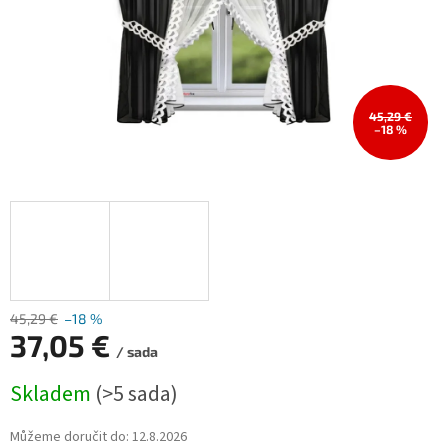
45,29 €
–18 %
45,29 €
–18 %
37,05 €
/ sada
Měrná
Skladem
(>5 sada)
cena:
Můžeme doručit do:
12.8.2026