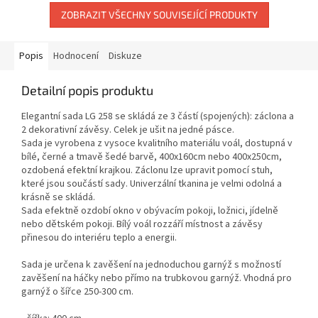
ZOBRAZIT VŠECHNY SOUVISEJÍCÍ PRODUKTY
Popis
Hodnocení
Diskuze
Detailní popis produktu
Elegantní sada LG 258 se skládá ze 3 částí (spojených): záclona a
2 dekorativní závěsy. Celek je ušit na jedné pásce.
Sada je vyrobena z vysoce kvalitního materiálu voál, dostupná v
bílé, černé a tmavě šedé barvě, 400x160cm nebo 400x250cm,
ozdobená efektní krajkou. Záclonu lze upravit pomocí stuh,
které jsou součástí sady. Univerzální tkanina je velmi odolná a
krásně se skládá.
Sada efektně ozdobí okno v obývacím pokoji, ložnici, jídelně
nebo dětském pokoji. Bílý voál rozzáří místnost a závěsy
přinesou do interiéru teplo a energii.
Sada je určena k zavěšení na jednoduchou garnýž s možností
zavěšení na háčky nebo přímo na trubkovou garnýž. Vhodná pro
garnýž o šířce 250-300 cm.