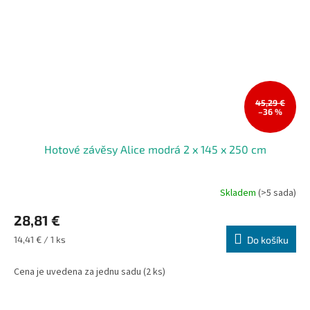
45,29 €
–36 %
Hotové závěsy Alice modrá 2 x 145 x 250 cm
Skladem
(>5 sada)
28,81 €
Měrná
14,41 € / 1 ks
Do košíku
cena:
Cena je uvedena za jednu sadu (2 ks)