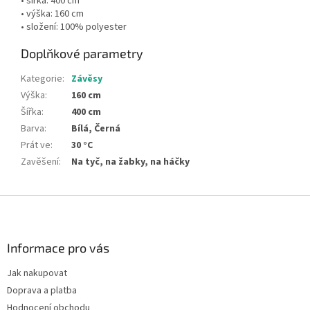
• šířka: 400 cm
• výška: 160 cm
• složení: 100% polyester
Doplňkové parametry
Kategorie
:
Závěsy
Výška
:
160 cm
Šířka
:
400 cm
Barva
:
Bílá, Černá
Prát ve
:
30 °C
Zavěšení
:
Na tyč, na žabky, na háčky
Z
á
p
a
Informace pro vás
t
Jak nakupovat
í
Doprava a platba
Hodnocení obchodu