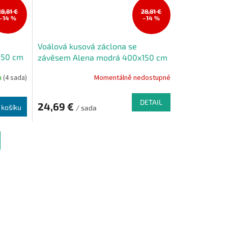
28,81 €
28,81 €
–14 %
–14 %
Voálová kusová záclona se
150 cm
závěsem Alena modrá 400x150 cm
m
(4 sada)
Momentálně nedostupné
DETAIL
24,69 €
 košíku
/ sada