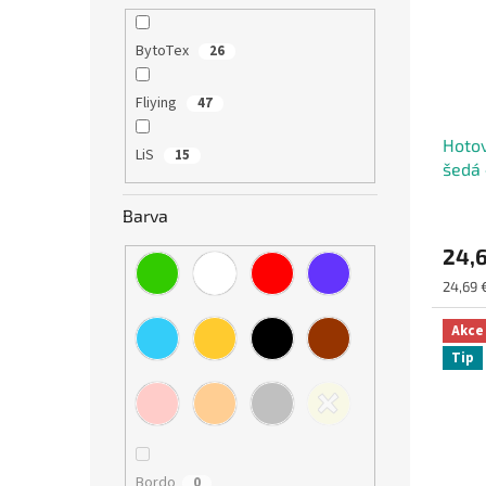
BytoTex
26
Fliying
47
Hotov
LiS
15
šedá
Barva
24,
Měrná
24,69 €
cena:
Akce
Tip
Bordo
0