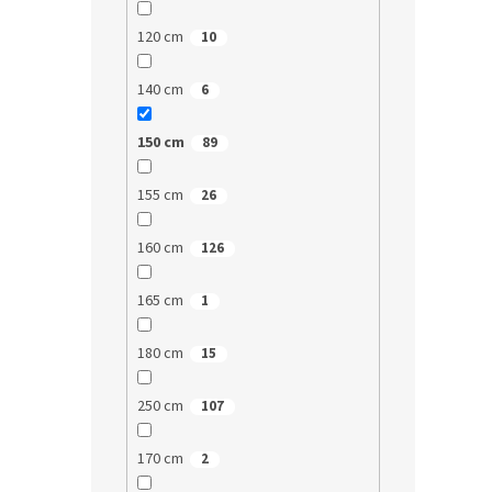
120 cm
10
140 cm
6
150 cm
89
155 cm
26
160 cm
126
165 cm
1
180 cm
15
250 cm
107
170 cm
2