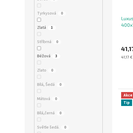
Tyrkysová
0
Luxus
400x
Zlatá
1
Stříbrná
0
41,1
Béžová
3
Měrná
41,17 €
cena:
Zlato
0
Bílá, Šedá
0
Akce
Mátová
0
Tip
Bílá,černá
0
Světle šedá.
0