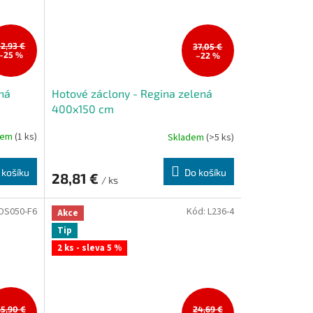
32,93 €
37,05 €
–25 %
–22 %
ná
Hotové záclony - Regina zelená
400x150 cm
dem
(1 ks)
Skladem
(>5 ks)
 košíku
Do košíku
28,81 €
/ ks
DS050-F6
Kód:
L236-4
Akce
Tip
2 ks - sleva 5 %
65,90 €
24,69 €