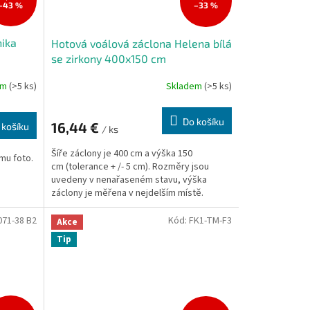
–43 %
–33 %
nika
Hotová voálová záclona Helena bílá
se zirkony 400x150 cm
em
(>5 ks)
Skladem
(>5 ks)
Do košíku
16,44 €
 košíku
/ ks
Šíře záclony je 400 cm a výška 150
mu foto.
cm (tolerance + /- 5 cm). Rozměry jsou
uvedeny v nenařaseném stavu, výška
záclony je měřena v nejdelším místě.
71-38 B2
Kód:
FK1-TM-F3
Akce
Tip