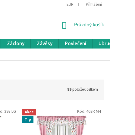
REKLAMACE A VRÁCENÍ ZBOŽÍ
EUR
OBCHODNÍ PODMÍNKY
Přihlášení
POD
NÁKUPNÍ
Prázdný košík
KOŠÍK
Záclony
Závěsy
Povlečení
Ubrusy
Pře
89
položek celkem
d:
393 LG
Kód:
463R M4
Akce
Tip