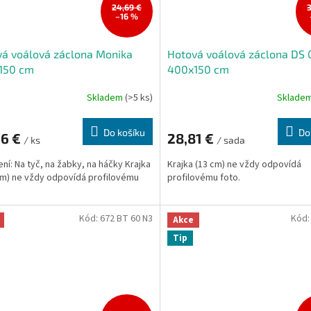
24,69 €
–16 %
á voálová záclona Monika
Hotová voálová záclona DS 0
150 cm
400x150 cm
Skladem
(>5 ks)
Sklade
rné
Průměrné
cení
hodnocení
ktu
produktu
Do košíku
Do
56 €
28,81 €
je
/ ks
/ sada
5,0
ní: Na tyč, na žabky, na háčky Krajka
Krajka (13 cm) ne vždy odpovídá
z
cm) ne vždy odpovídá profilovému
profilovému foto.
5
ček.
hvězdiček.
Kód:
672 BT 60 N3
Kód
Akce
Tip