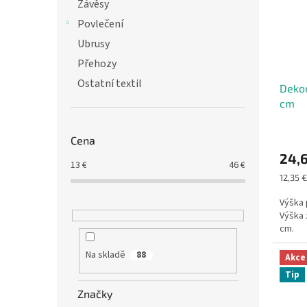
s
o
n
Závěsy
p
d
e
Povlečení
r
u
l
Ubrusy
o
k
d
t
Přehozy
u
ů
Ostatní textil
Dekor
k
cm
t
ů
Cena
24,
13
€
46
€
Měrná
12,35 €
cena:
Výška 
Výška 
cm.
Na skladě
88
Akce
Tip
Značky