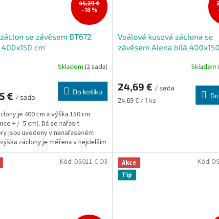
45,29 €
–18 %
 záclon se závěsem BT672
Voálová kusová záclona se
, 400x150 cm
závěsem Alena bílá 400x15
Skladem
(2 sada)
Skladem
rné
Průměrné
cení
hodnocení
24,69 €
ktu
produktu
/ sada
Do košíku
05 €
je
Do
/ sada
Měrná
24,69 € / 1 ks
4,4
cena:
áclony je 400 cm a výška 150 cm
z
nce + /- 5 cm). Dá se nařasit.
5
ry jsou uvedeny v nenařaseném
ček.
hvězdiček.
 výška záclony je měřena v nejdelším
Kód:
DS011-C-D3
Kód:
DS
Akce
Tip