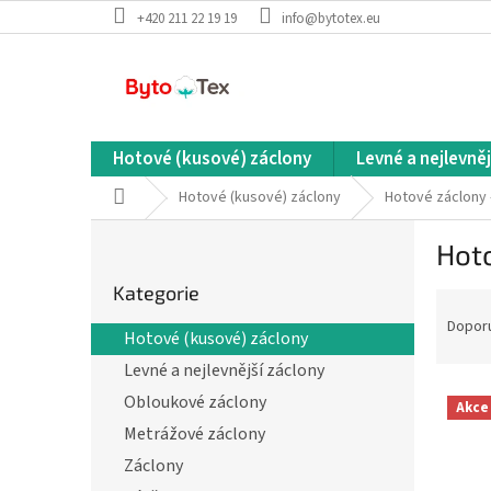
Přejít
+420 211 22 19 19
info@bytotex.eu
na
obsah
Hotové (kusové) záclony
Levné a nejlevněj
Domů
Hotové (kusové) záclony
Hotové záclony
P
Hot
o
Přeskočit
s
Kategorie
kategorie
Ř
t
a
r
Dopor
Hotové (kusové) záclony
z
a
Levné a nejlevnější záclony
e
n
V
n
n
Obloukové záclony
Akce
ý
í
í
Metrážové záclony
p
p
p
Záclony
i
r
a