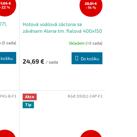
37,05 €
28,81 €
–22 %
–14 %
71,
Hotová voálová záclona se
závěsem Alena tm. fialová 400x150
cm
m
(5 sada)
Skladem
(>5 sada)
Průměrné
hodnocení
produktu
 košíku
Do košíku
24,69 €
je
/ sada
5,0
z
5
hvězdiček.
:
FK1-B-F3
Kód:
DS011-CAP-F2
Akce
Tip