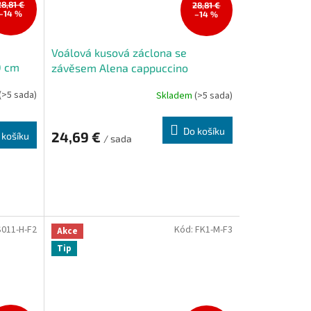
28,81 €
28,81 €
–14 %
–14 %
Voálová kusová záclona se
0 cm
závěsem Alena cappuccino
400x150 cm
(>5 sada)
Skladem
(>5 sada)
Průměrné
hodnocení
produktu
Do košíku
24,69 €
 košíku
je
/ sada
5,0
z
5
hvězdiček.
011-H-F2
Kód:
FK1-M-F3
Akce
Tip