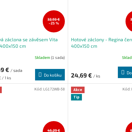
32,93 €
–25 %
á záclona se závěsem Vita
Hotové záclony - Regina čer
 400x150 cm
400x150 cm
Skladem
(1 sada)
Skla
69 €
/ sada
Do
24,69 €
Do košíku
/ ks
 / 1 ks
Kód:
LG172WB-58
Kód:
Akce
Tip
45,29 €