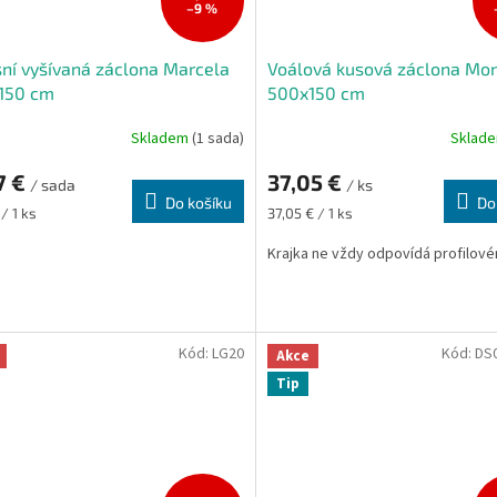
–9 %
ní vyšívaná záclona Marcela
Voálová kusová záclona Mo
150 cm
500x150 cm
Skladem
(1 sada)
Sklad
Průměrné
hodnocení
7 €
37,05 €
produktu
/ sada
/ ks
Do košíku
je
Do
Měrná
 / 1 ks
37,05 € / 1 ks
5,0
cena:
z
Krajka ne vždy odpovídá profilové
5
hvězdiček.
Kód:
LG20
Kód:
DS0
Akce
Tip