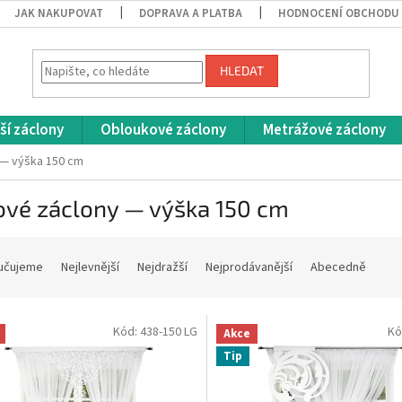
JAK NAKUPOVAT
DOPRAVA A PLATBA
HODNOCENÍ OBCHODU
HLEDAT
ší záclony
Obloukové záclony
Metrážové záclony
 — výška 150 cm
ové záclony — výška 150 cm
učujeme
Nejlevnější
Nejdražší
Nejprodávanější
Abecedně
Kód:
438-150 LG
Kó
Akce
Tip