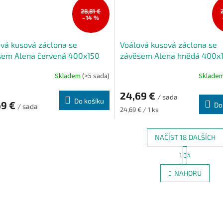
28,81 €
–14 %
vá kusová záclona se
Voálová kusová záclona se
sem Alena červená 400x150
závěsem Alena hnědá 400x
Skladem
(>5 sada)
Sklade
rné
Průměrné
cení
hodnocení
24,69 €
ktu
produktu
/ sada
Do košíku
69 €
je
Do
/ sada
Měrná
24,69 € / 1 ks
5,0
cena:
z
5
NAČÍST 18 DALŠÍCH
ček.
hvězdiček.
S
1
5
O
t
r
v
NAHORU
á
l
n
á
k
d
o
a
v
c
á