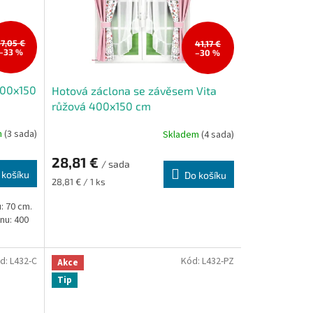
37,05 €
41,17 €
–33 %
–30 %
400x150
Hotová záclona se závěsem Vita
růžová 400x150 cm
m
(3 sada)
Skladem
(4 sada)
28,81 €
/ sada
 košíku
Do košíku
Měrná
28,81 € / 1 ks
cena:
: 70 cm.
nu: 400
d:
L432-C
Kód:
L432-PZ
Akce
Tip