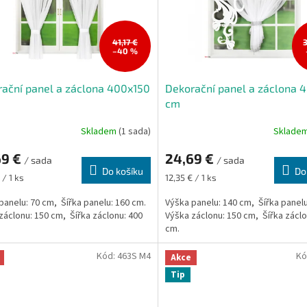
41,17 €
–40 %
ační panel a záclona 400x150
Dekorační panel a záclona 
cm
Skladem
(1 sada)
Sklade
69 €
24,69 €
/ sada
/ sada
Do košíku
Do
Měrná
 / 1 ks
12,35 € / 1 ks
cena:
panelu: 70 cm, Šířka panelu: 160 cm.
Výška panelu: 140 cm, Šířka panelu
záclonu: 150 cm, Šířka záclonu: 400
Výška záclonu: 150 cm, Šířka záclo
cm.
Kód:
463S M4
Kó
Akce
Tip