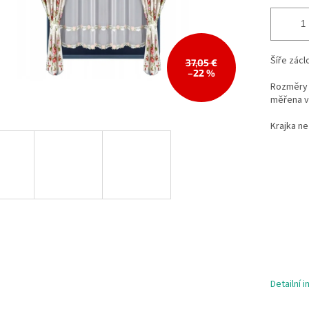
Šíře zácl
37,05 €
–22 %
Rozměry 
měřena v
Krajka ne
Detailní 