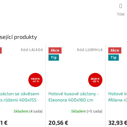
TISK
sející produkty
Kód:
L414-D4
Kód:
L106YH-L4
Akce
Akce
Tip
Tip
49,41 €
28,81 €
–41 %
–28 %
 záclon se závěsem
Hotové kusové záclony -
Hotové k
 s růžemi 400x155
Eleonora 400x160 cm
Milena r
cm
Skladem
(4 sada)
Skladem
(>5 sada)
1 €
20,56 €
32,93 