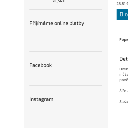
20,56 €
Měrná
28,81 €
cena:
D
Přijímáme online platby
Popi
Det
Facebook
Luxu
může
pově
Šíře 
Instagram
Slož