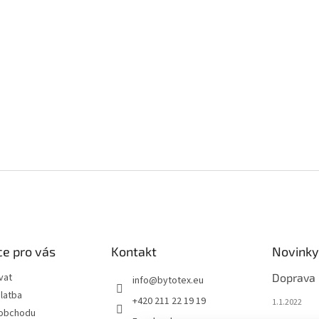
e pro vás
Kontakt
Novinky
vat
Doprava
info
@
bytotex.eu
latba
+420 211 22 19 19
1.1.2022
 obchodu