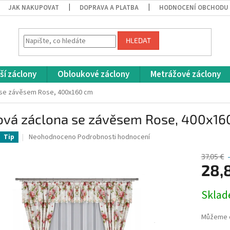
JAK NAKUPOVAT
DOPRAVA A PLATBA
HODNOCENÍ OBCHODU
HLEDAT
ší záclony
Obloukové záclony
Metrážové záclony
 se závěsem Rose, 400x160 cm
ová záclona se závěsem Rose, 400x16
Průměrné
Neohodnoceno
Podrobnosti hodnocení
Tip
hodnocení
produktu
37,05 €
je
28,
0,0
z
Měrná
Skla
5
cena:
hvězdiček.
Můžeme d