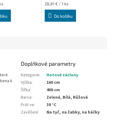
Měrná
ks
28,81 € / 1 ks
cena:
šíku
Do košíku
Doplňkové parametry
které
Kategorie
:
Hotové záclony
obena k
Výška
:
160 cm
Šířka
:
400 cm
Barva
:
Zelená, Bílá, Růžová
Prát ve
:
30 °C
Zavěšení
:
Na tyč, na žabky, na háčky