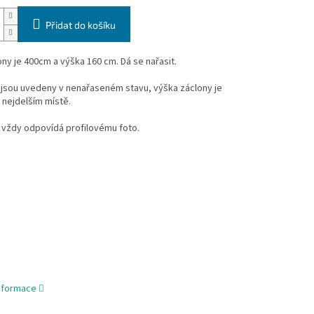
Přidat do košíku
ony je 400cm a výška 160 cm.
Dá se nařasit.
jsou uvedeny v nenařaseném stavu, výška záclony je
 nejdelším místě.
 vždy odpovídá profilovému foto.
informace