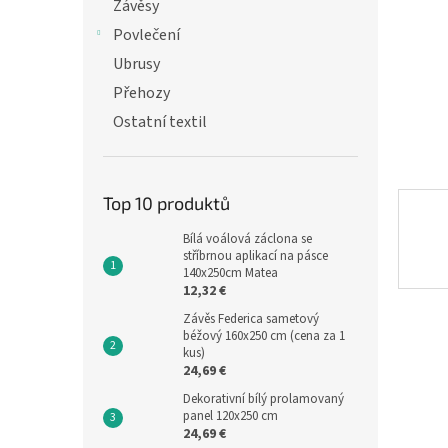
n
Závěsy
e
Povlečení
l
Ubrusy
Přehozy
Ostatní textil
Top 10 produktů
Bílá voálová záclona se
stříbrnou aplikací na pásce
140x250cm Matea
12,32 €
Závěs Federica sametový
béžový 160x250 cm (cena za 1
kus)
24,69 €
Dekorativní bílý prolamovaný
panel 120x250 cm
24,69 €