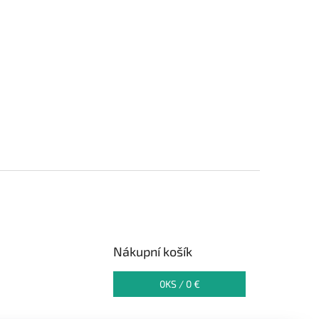
Nákupní košík
0
KS /
0 €