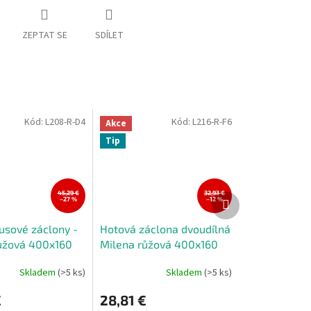
ZEPTAT SE
SDÍLET
Kód:
L208-R-D4
Kód:
L216-R-F6
Akce
Tip
45,29 €
32,93 €
Další
–27 %
–12 %
produkt
usové záclony -
Hotová záclona dvoudílná
ůžová 400x160
Milena růžová 400x160
cm
Skladem
(>5 ks)
Skladem
(>5 ks)
€
28,81 €