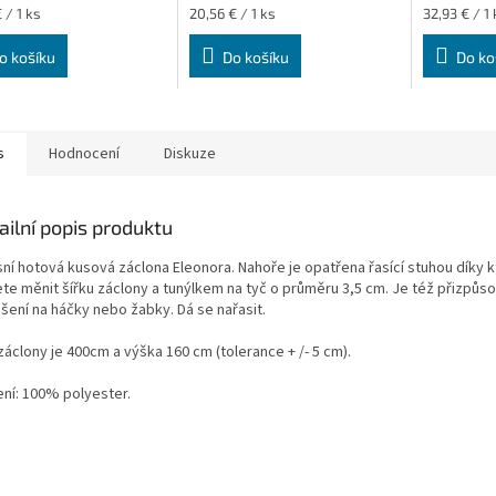
Měrná
Měrná
 / 1 ks
20,56 € / 1 ks
32,93 € / 1 
cena:
cena:
o košíku
Do košíku
Do ko
s
Hodnocení
Diskuze
ailní popis produktu
sní hotová kusová
záclona
Eleonora
. Nahoře je opatřena řasící stuhou díky 
te měnit šířku záclony a tunýlkem na tyč o průměru 3,5 cm. Je též přizpůs
šení na háčky nebo žabky. Dá se nařasit.
záclony je 400cm a výška 160 cm (tolerance + /- 5 cm).
ení: 100% polyester.