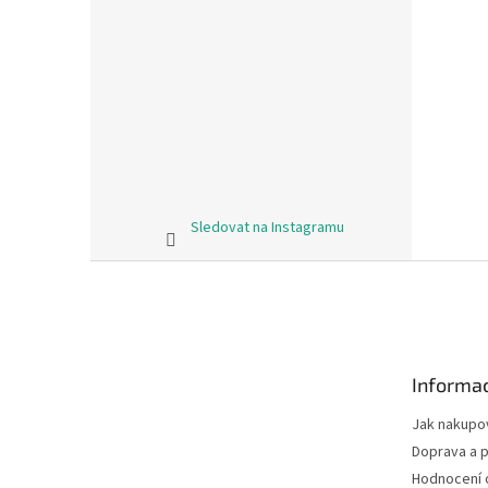
Sledovat na Instagramu
Z
á
p
a
t
Informac
í
Jak nakupo
Doprava a p
Hodnocení