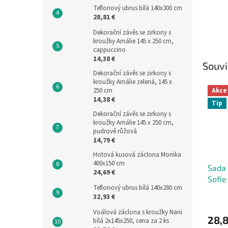
Teflonový ubrus bílá 140x300 cm
28,81 €
Dekorační závěs se zirkony s
kroužky Amálie 145 x 250 cm,
cappuccino
14,38 €
Souvi
Dekorační závěs se zirkony s
kroužky Amálie zelená, 145 x
Akce
250 cm
14,38 €
Tip
Dekorační závěs se zirkony s
kroužky Amálie 145 x 250 cm,
pudrově růžová
14,79 €
Hotová kusová záclona Monika
400x150 cm
Sada
24,69 €
Sofie
Teflonový ubrus bílá 140x280 cm
cm
32,93 €
Voálová záclona s kroužky Nani
28,8
bílá 2x145x250, cena za 2 ks