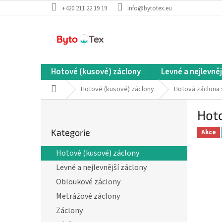
Přejít
+420 211 22 19 19
info@bytotex.eu
na
obsah
Hotové (kusové) záclony
Levné a nejlevněj
Domů
Hotové (kusové) záclony
Hotová záclona
P
Hot
o
Přeskočit
s
Kategorie
kategorie
Akce
t
r
Hotové (kusové) záclony
a
Levné a nejlevnější záclony
n
n
Obloukové záclony
í
Metrážové záclony
p
Záclony
a