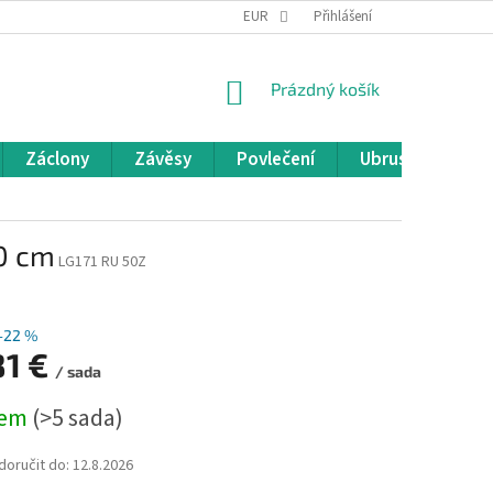
REKLAMACE A VRÁCENÍ ZBOŽÍ
EUR
OBCHODNÍ PODMÍNKY
Přihlášení
POD
NÁKUPNÍ
Prázdný košík
KOŠÍK
Záclony
Závěsy
Povlečení
Ubrusy
Pře
0 cm
LG171 RU 50Z
–22 %
81 €
/ sada
dem
(>5 sada)
oručit do:
12.8.2026