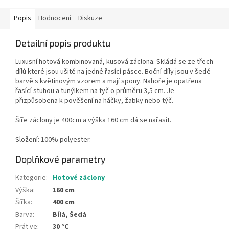
Popis
Hodnocení
Diskuze
Detailní popis produktu
Luxusní hotová kombinovaná, kusová záclona. Skládá se ze třech
dílů které jsou ušité na jedné řasící pásce. Boční díly jsou v šedé
barvě s květinovým vzorem a mají spony. Nahoře je opatřena
řasící stuhou a tunýlkem na tyč o průměru 3,5 cm. Je
přizpůsobena k pověšení na háčky, žabky nebo týč.
Šíře záclony je 400cm a výška 160 cm
dá se nařasit.
Složení: 100% polyester.
Doplňkové parametry
Kategorie
:
Hotové záclony
Výška
:
160 cm
Šířka
:
400 cm
Barva
:
Bílá, Šedá
Prát ve
:
30 °C