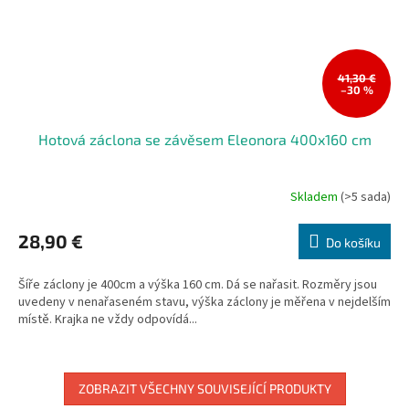
41,30 €
–30 %
Hotová záclona se závěsem Eleonora 400x160 cm
Skladem
(>5 sada)
28,90 €
Do košíku
Šíře záclony je 400cm a výška 160 cm. Dá se nařasit. Rozměry jsou
uvedeny v nenařaseném stavu, výška záclony je měřena v nejdelším
místě. Krajka ne vždy odpovídá...
ZOBRAZIT VŠECHNY SOUVISEJÍCÍ PRODUKTY