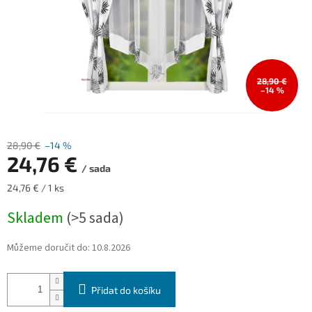
28,90 €
–14 %
28,90 €
–14 %
24,76 €
/ sada
Měrná
24,76 € / 1 ks
cena:
Skladem
(>5 sada)
Můžeme doručit do:
10.8.2026
Přidat do košíku