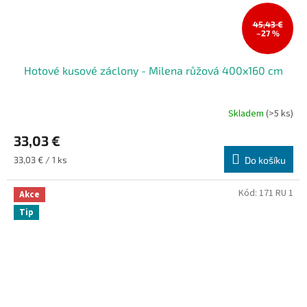
45,43 €
–27 %
Hotové kusové záclony - Milena růžová 400x160 cm
Skladem
(>5 ks)
33,03 €
Měrná
33,03 € / 1 ks
Do košíku
cena:
Kód:
171 RU 1
Akce
Tip