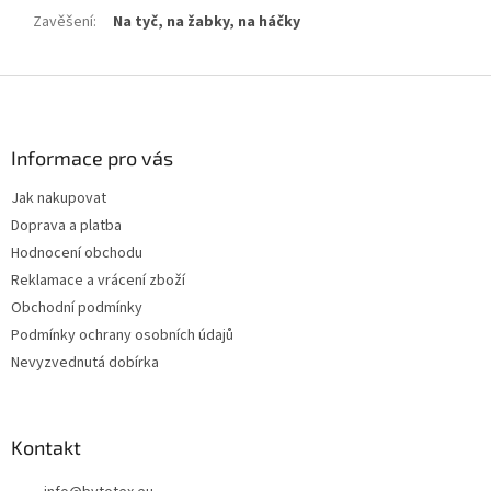
Zavěšení
:
Na tyč, na žabky, na háčky
Z
á
p
a
Informace pro vás
t
Jak nakupovat
í
Doprava a platba
Hodnocení obchodu
Reklamace a vrácení zboží
Obchodní podmínky
Podmínky ochrany osobních údajů
Nevyzvednutá dobírka
Kontakt