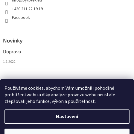
info
@
bytotex.eu
+420 211 22 19 19
Facebook
Novinky
Doprava
1.1.2022
Nákupní košík
Používáme cookies, abychom Vám umožnili pohodlné
prohlížení webu a díky analýze provozu webu neustále
0
KS /
0 €
zlepšovali jeho funkce, výkon a použitelnost.
Nastavení
Vytvořil Shoptet