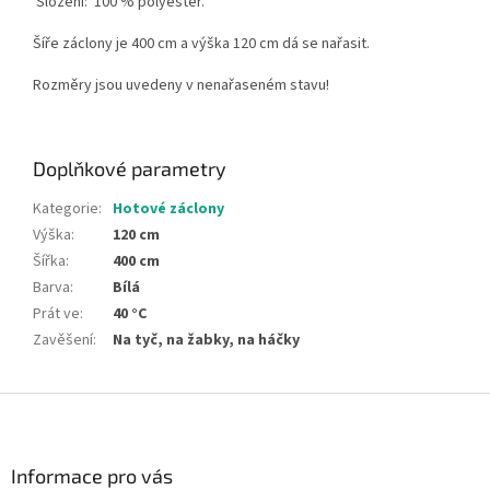
Složení:
100 % polyester.
Šíře záclony je 400 cm a výška 120 cm dá se nařasit.
Rozměry jsou uvedeny v nenařaseném stavu!
Doplňkové parametry
Kategorie
:
Hotové záclony
Výška
:
120 cm
Šířka
:
400 cm
Barva
:
Bílá
Prát ve
:
40 °C
Zavěšení
:
Na tyč, na žabky, na háčky
Z
á
p
a
Informace pro vás