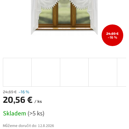
24,69 €
–16 %
24,69 €
–16 %
20,56 €
/ ks
Měrná
Skladem
(>5 ks)
cena:
Můžeme doručit do:
12.8.2026