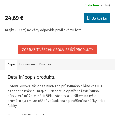
Skladem
(>5 ks)
Průměrné
hodnocení
produktu
24,69 €
Do košíku
je
5,0
Krajka (12 cm) ne vždy odpovídá profilovému foto.
z
5
hvězdiček.
ZOBRAZIT VŠECHNY SOUVISEJÍCÍ PRODUKTY
Popis
Hodnocení
Diskuze
Detailní popis produktu
Hotová kusová
záclona
z hladkého průsvitného bílého voálu je
ozdobená krásnou krajkou
. Nahoře je opatřena řasící stuhou
díky které můžete měnit šířku záclony a tunýlkem na tyč o
průměru 3,5 cm. Je též přizpůsobena k pověšení na háčky nebo
žabky.