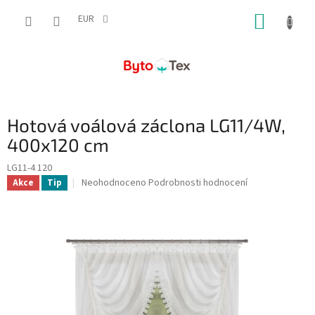
Přejít
NÁKUP
na
EUR
obsah
KOŠÍK
Hotová voálová záclona LG11/4W,
400x120 cm
LG11-4 120
Průměrné
Neohodnoceno
Podrobnosti hodnocení
Akce
Tip
hodnocení
produktu
je
0,0
z
5
hvězdiček.