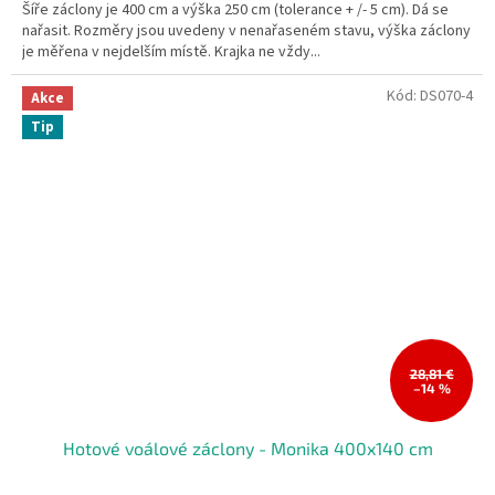
Šíře záclony je 400 cm a výška 250 cm (tolerance + /- 5 cm). Dá se
nařasit. Rozměry jsou uvedeny v nenařaseném stavu, výška záclony
je měřena v nejdelším místě. Krajka ne vždy...
Kód:
DS070-4
Akce
Tip
28,81 €
–14 %
Hotové voálové záclony - Monika 400x140 cm