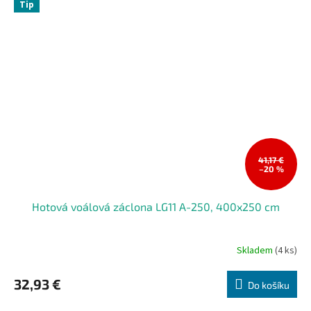
Tip
41,17 €
–20 %
Hotová voálová záclona LG11 A-250, 400x250 cm
Skladem
(4 ks)
32,93 €
Do košíku