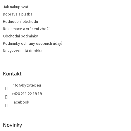
t
Jak nakupovat
í
Doprava a platba
Hodnocení obchodu
Reklamace a vrácení zboží
Obchodní podmínky
Podmínky ochrany osobních údajů
Nevyzvednutá dobírka
Kontakt
info
@
bytotex.eu
+420 211 22 19 19
Facebook
Novinky