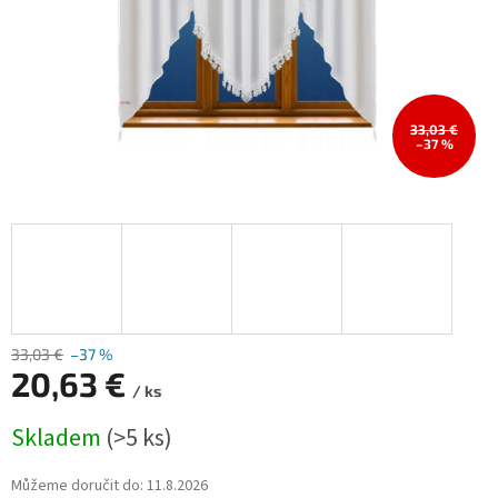
33,03 €
–37 %
33,03 €
–37 %
20,63 €
/ ks
Měrná
Skladem
(>5 ks)
cena:
Můžeme doručit do:
11.8.2026