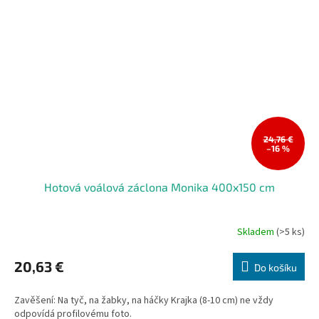
24,76 €
–16 %
Hotová voálová záclona Monika 400x150 cm
Skladem
(>5 ks)
Průměrné
hodnocení
produktu
20,63 €
Do košíku
je
5,0
Zavěšení: Na tyč, na žabky, na háčky Krajka (8-10 cm) ne vždy
z
odpovídá profilovému foto.
5