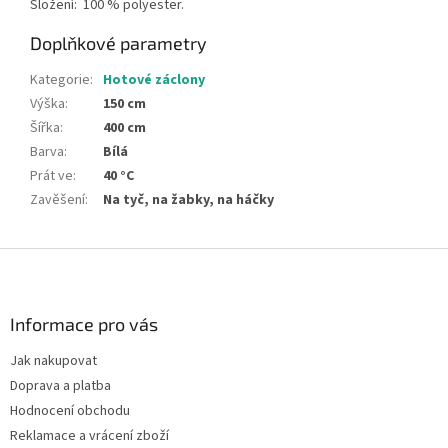
Složení:
100 % polyester.
Doplňkové parametry
Kategorie
:
Hotové záclony
Výška
:
150 cm
Šířka
:
400 cm
Barva
:
Bílá
Prát ve
:
40 °C
Zavěšení
:
Na tyč, na žabky, na háčky
Z
á
p
a
Informace pro vás
t
Jak nakupovat
í
Doprava a platba
Hodnocení obchodu
Reklamace a vrácení zboží