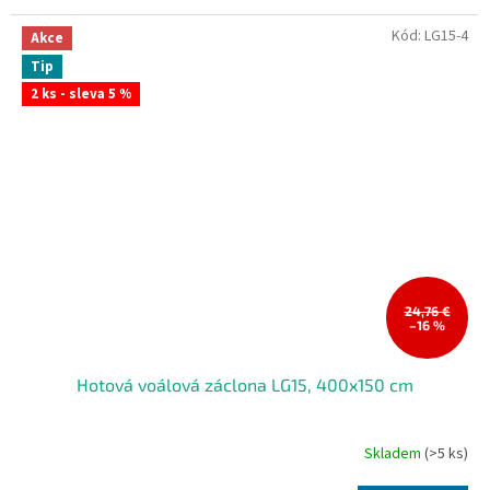
hvězdiček.
Kód:
LG15-4
Akce
Tip
2 ks - sleva 5 %
24,76 €
–16 %
Hotová voálová záclona LG15, 400x150 cm
Skladem
(>5 ks)
Průměrné
hodnocení