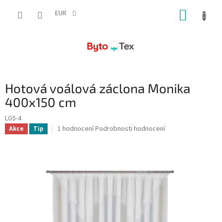
Přejít
NÁKUP
na
EUR
obsah
KOŠÍK
Hotová voálová záclona Monika
400x150 cm
LG5-4
Průměrné
1 hodnocení
Podrobnosti hodnocení
Akce
Tip
hodnocení
produktu
je
5,0
z
5
hvězdiček.