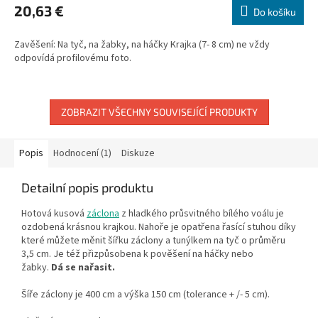
produktu
20,63 €
Do košíku
je
5,0
Zavěšení: Na tyč, na žabky, na háčky Krajka (7- 8 cm) ne vždy
z
odpovídá profilovému foto.
5
hvězdiček.
ZOBRAZIT VŠECHNY SOUVISEJÍCÍ PRODUKTY
Popis
Hodnocení (1)
Diskuze
Detailní popis produktu
Hotová kusová
záclona
z hladkého průsvitného bílého voálu je
ozdobená krásnou krajkou.
Nahoře je opatřena řasící stuhou díky
které můžete měnit šířku záclony a tunýlkem na tyč o průměru
3,5 cm. Je též přizpůsobena k pověšení na háčky nebo
žabky.
Dá se nařasit.
Šíře záclony je 400 cm a výška 150 cm
(tolerance + /- 5 cm).