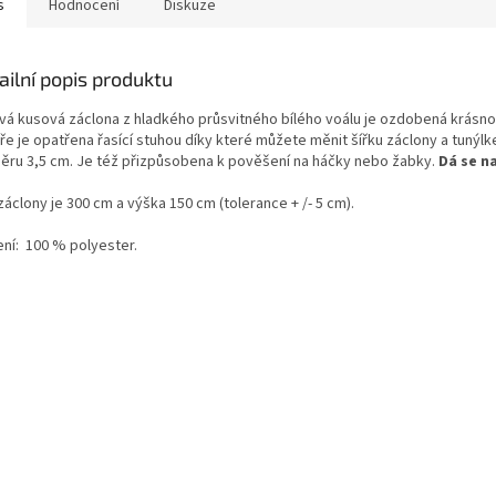
s
Hodnocení
Diskuze
ailní popis produktu
vá kusová
záclona
z hladkého průsvitného bílého voálu je ozdobená krásno
ře je opatřena řasící stuhou díky které můžete měnit šířku záclony a tunýlk
ěru 3,5 cm. Je též přizpůsobena k pověšení na háčky nebo žabky.
Dá se n
 záclony je 300 cm a výška 150 cm
(tolerance + /- 5 cm).
ní:
100 % polyester.