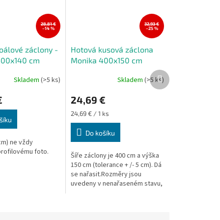
28,81 €
32,93 €
–14 %
–25 %
oálové záclony -
Hotová kusová záclona
400x140 cm
Monika 400x150 cm
Další
Skladem
(>5 ks)
Skladem
(>5 ks)
produkt
€
24,69 €
Měrná
24,69 € / 1 ks
šíku
cena:
Do košíku
cm) ne vždy
rofilovému foto.
Šíře záclony je 400 cm a výška
150 cm (tolerance + /- 5 cm). Dá
se nařasit.Rozměry jsou
uvedeny v nenařaseném stavu,
výška záclony je měřena v
nejdelším místě.