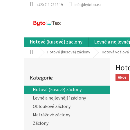
Přejít
+420 211 22 19 19
info@bytotex.eu
na
obsah
Hotové (kusové) záclony
Levné a nejlevněj
Domů
Hotové (kusové) záclony
Hotová voálová
P
Hot
o
Přeskočit
s
Kategorie
kategorie
Akce
t
r
Hotové (kusové) záclony
a
Levné a nejlevnější záclony
n
n
Obloukové záclony
í
Metrážové záclony
p
Záclony
a