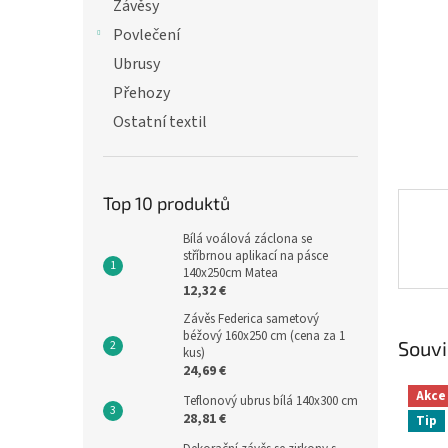
n
Závěsy
e
Povlečení
l
Ubrusy
Přehozy
Ostatní textil
Top 10 produktů
Bílá voálová záclona se
stříbrnou aplikací na pásce
140x250cm Matea
12,32 €
Závěs Federica sametový
béžový 160x250 cm (cena za 1
Souvi
kus)
24,69 €
Akce
Teflonový ubrus bílá 140x300 cm
28,81 €
Tip