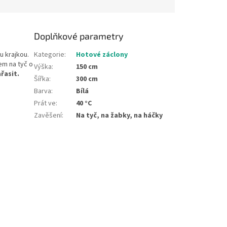
Doplňkové parametry
u krajkou.
Kategorie
:
Hotové záclony
em na tyč o
Výška
:
150 cm
ařasit.
Šířka
:
300 cm
Barva
:
Bílá
Prát ve
:
40 °C
Zavěšení
:
Na tyč, na žabky, na háčky