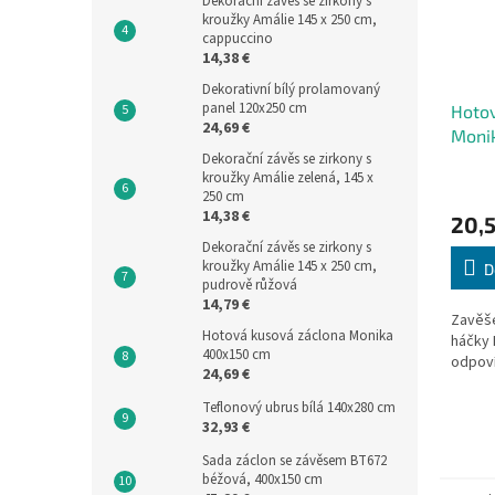
Dekorační závěs se zirkony s
kroužky Amálie 145 x 250 cm,
cappuccino
14,38 €
Dekorativní bílý prolamovaný
panel 120x250 cm
Hotov
24,69 €
Moni
Dekorační závěs se zirkony s
kroužky Amálie zelená, 145 x
Průmě
250 cm
hodno
14,38 €
20,5
produ
je
Dekorační závěs se zirkony s
5,0
kroužky Amálie 145 x 250 cm,
D
pudrově růžová
z
14,79 €
5
Zavěše
hvězdi
Hotová kusová záclona Monika
háčky 
400x150 cm
odpoví
24,69 €
Teflonový ubrus bílá 140x280 cm
32,93 €
Sada záclon se závěsem BT672
béžová, 400x150 cm