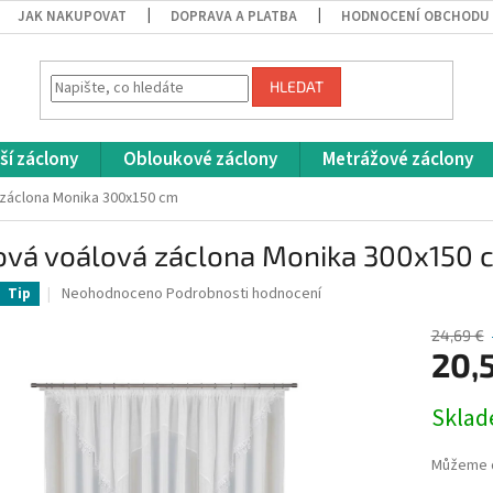
JAK NAKUPOVAT
DOPRAVA A PLATBA
HODNOCENÍ OBCHODU
HLEDAT
ší záclony
Obloukové záclony
Metrážové záclony
 záclona Monika 300x150 cm
ová voálová záclona Monika 300x150 
Průměrné
Neohodnoceno
Podrobnosti hodnocení
Tip
hodnocení
produktu
24,69 €
je
20,
0,0
z
Měrná
Skla
5
cena:
hvězdiček.
Můžeme d