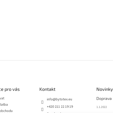
e pro vás
Kontakt
Novinky
vat
Doprava
info
@
bytotex.eu
latba
+420 211 22 19 19
1.1.2022
 obchodu