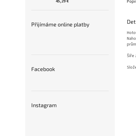
45,29 €
Popi
Det
Přijímáme online platby
Hoto
Naho
prům
Šíře
Slože
Facebook
Instagram