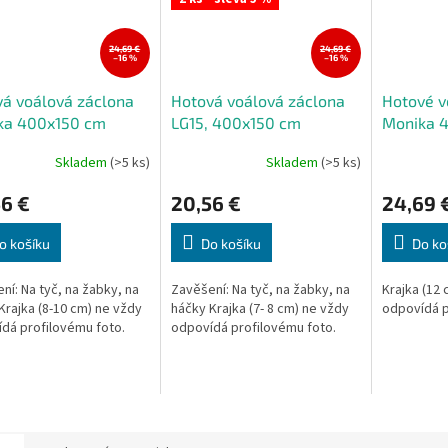
24,69 €
24,69 €
–16 %
–16 %
á voálová záclona
Hotová voálová záclona
Hotové v
ka 400x150 cm
LG15, 400x150 cm
Monika 
Skladem
(>5 ks)
Skladem
(>5 ks)
rné
Průměrné
Průměrné
cení
hodnocení
hodnocení
6 €
20,56 €
24,69 
ktu
produktu
produktu
je
je
5,0
5,0
o košíku
Do košíku
Do ko
z
z
5
5
ní: Na tyč, na žabky, na
Zavěšení: Na tyč, na žabky, na
Krajka (12 
ček.
hvězdiček.
hvězdiček.
Krajka (8-10 cm) ne vždy
háčky Krajka (7- 8 cm) ne vždy
odpovídá p
dá profilovému foto.
odpovídá profilovému foto.