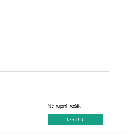
Nákupní košík
0
KS /
0 €