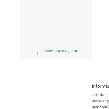
Sledovat na Instagramu
Z
á
p
a
t
Informac
í
Jak nakupo
Doprava a p
Hodnocení