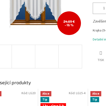
Zavěšen
24,69 €
–16 %
Krajka
(9
Detailní 
TISK
sející produkty
Kód:
LG20
Kód:
LG15-4
Akce
Akce
Tip
Tip
2 ks - sleva 5 %