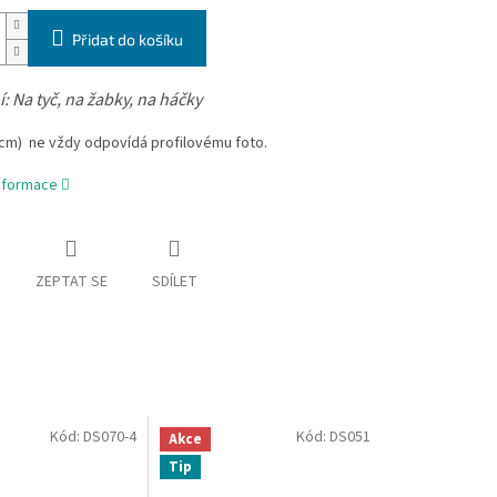
Přidat do košíku
í:
Na tyč, na žabky, na háčky
 cm)
ne vždy odpovídá profilovému foto.
informace
ZEPTAT SE
SDÍLET
Kód:
DS070-4
Kód:
DS051
Akce
Tip