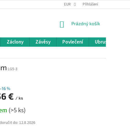
REKLAMACE A VRÁCENÍ ZBOŽÍ
EUR
OBCHODNÍ PODMÍNKY
Přihlášení
POD
NÁKUPNÍ
Prázdný košík
KOŠÍK
Záclony
Závěsy
Povlečení
Ubrusy
Pře
cm
LG5-3
–16 %
56 €
/ ks
dem
(>5 ks)
oručit do:
12.8.2026