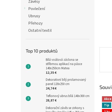
n
Závěsy
e
Povlečení
l
Ubrusy
Přehozy
Ostatní textil
Top 10 produktů
Bílá voálová záclona se
stříbrnou aplikací na pásce
140x250cm Matea
12,35 €
Dekorativní bílý prolamovaný
panel 120x250 cm
Souvi
24,74 €
Teflonový ubrus bílá 140x300 cm
Akce
28,87 €
Tip
Dekorační závěs se zirkony s
2 ks 