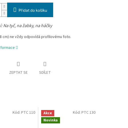
Přidat do košíku
í:
Na tyč, na žabky, na háčky
-8 cm) ne vždy odpovídá profilovému foto.
informace
ZEPTAT SE
SDÍLET
Kód:
PTC 110
Kód:
PTC 130
Akce
Novinka