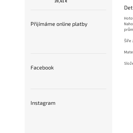
20,61 €
Det
Hoto
Přijímáme online platby
Naho
prům
Šíře
Mater
Slož
Facebook
Instagram