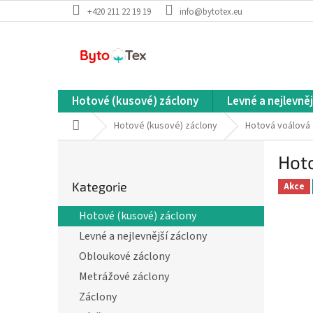
Přejít
+420 211 22 19 19
info@bytotex.eu
na
obsah
Hotové (kusové) záclony
Levné a nejlevněj
Domů
Hotové (kusové) záclony
Hotová voálová
P
Hot
o
Přeskočit
s
Kategorie
kategorie
Akce
t
r
Hotové (kusové) záclony
a
Levné a nejlevnější záclony
n
n
Obloukové záclony
í
Metrážové záclony
p
Záclony
a