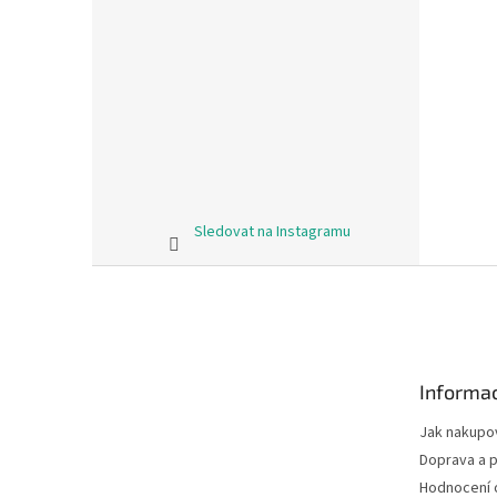
Sledovat na Instagramu
Z
á
p
a
t
Informac
í
Jak nakupo
Doprava a p
Hodnocení