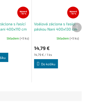
16,44 €
16,44 €
–10 %
–10 %
áclona s řasící
Voálová záclona s řasící
Další
ani 400x110 cm
páskou Nani 400x130 cm
produkt
Skladem
(>5 ks)
Skladem
(>5 ks)
14,79 €
Měrná
14,79 € / 1 ks
šíku
cena:
Do košíku