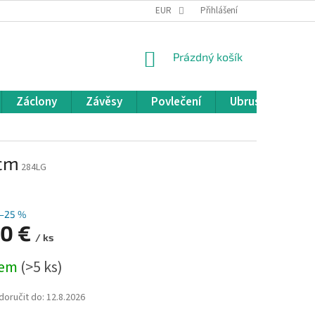
REKLAMACE A VRÁCENÍ ZBOŽÍ
EUR
OBCHODNÍ PODMÍNKY
Přihlášení
POD
NÁKUPNÍ
Prázdný košík
KOŠÍK
Záclony
Závěsy
Povlečení
Ubrusy
Pře
 cm
284LG
–25 %
50 €
/ ks
dem
(>5 ks)
oručit do:
12.8.2026