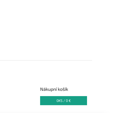
Nákupní košík
0
KS /
0 €