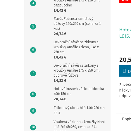
kroužky Amálie 145 x 250 cm,
cappuccino
14,42 €
Závěs Federica sametový
béžový 160x250 cm (cena za 1
kus)
Hotov
24,74 €
LG15
Dekorační závěs se zirkony s
kroužky Amálie zelená, 145 x
Průmě
250 cm
hodno
14,42 €
20,5
produ
je
Dekorační závěs se zirkony s
5,0
kroužky Amálie 145 x 250 cm,
D
pudrově růžová
z
14,83 €
5
Zavěše
hvězdi
Hotová kusová záclona Monika
háčky 
400x150 cm
odpoví
24,74 €
Teflonový ubrus bílá 140x280 cm
33 €
Popi
Voálová záclona s kroužky Nani
bílá 2x145x250, cena za 2 ks