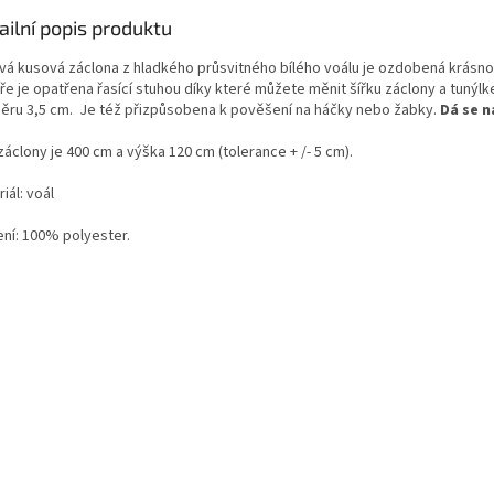
ailní popis produktu
vá kusová
záclona
z hladkého průsvitného bílého voálu je ozdobená krásno
ře je opatřena řasící stuhou díky které můžete měnit šířku záclony a tunýlk
ěru 3,5 cm. Je též přizpůsobena k pověšení na háčky nebo žabky.
Dá se n
 záclony je 400 cm a výška 120 cm
(tolerance + /- 5 cm).
iál: voál
ení: 100% polyester.