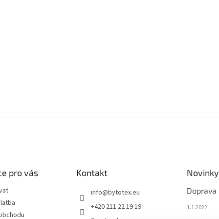
e pro vás
Kontakt
Novinky
vat
Doprava
info
@
bytotex.eu
latba
+420 211 22 19 19
1.1.2022
 obchodu