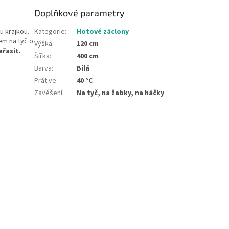
Doplňkové parametry
u krajkou
.
Kategorie
:
Hotové záclony
em na tyč o
Výška
:
120 cm
ařasit.
Šířka
:
400 cm
Barva
:
Bílá
Prát ve
:
40 °C
Zavěšení
:
Na tyč, na žabky, na háčky