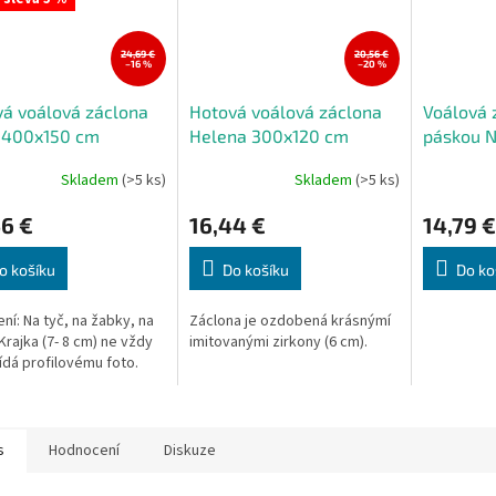
24,69 €
20,56 €
–16 %
–20 %
á voálová záclona
Hotová voálová záclona
Voálová z
, 400x150 cm
Helena 300x120 cm
páskou N
Skladem
(>5 ks)
Skladem
(>5 ks)
rné
cení
6 €
16,44 €
14,79 €
ktu
o košíku
Do košíku
Do ko
ní: Na tyč, na žabky, na
Záclona je ozdobená krásnýmí
ček.
Krajka (7- 8 cm) ne vždy
imitovanými zirkony (6 cm).
dá profilovému foto.
s
Hodnocení
Diskuze