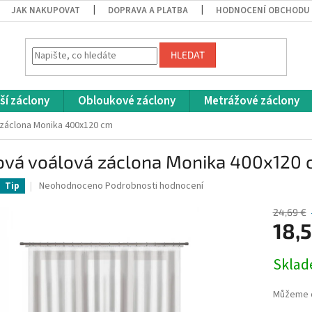
JAK NAKUPOVAT
DOPRAVA A PLATBA
HODNOCENÍ OBCHODU
HLEDAT
ší záclony
Obloukové záclony
Metrážové záclony
 záclona Monika 400x120 cm
ová voálová záclona Monika 400x120
Průměrné
Neohodnoceno
Podrobnosti hodnocení
Tip
hodnocení
produktu
24,69 €
je
18,
0,0
z
Měrná
Skla
5
cena:
hvězdiček.
Můžeme d