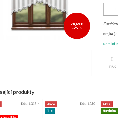
Zavěšen
24,69 €
–25 %
Krajka (7
Detailní 
TISK
sející produkty
Kód:
LG15-4
Kód:
L250
Akce
Akce
Tip
Novinka
- sleva 5 %