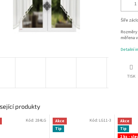
Šíře zácl
Rozměry 
měřena v
Detailní 
TISK
sející produkty
Kód:
284LG
Kód:
LG11-3
Akce
Akce
Tip
Tip
2 ks - sle