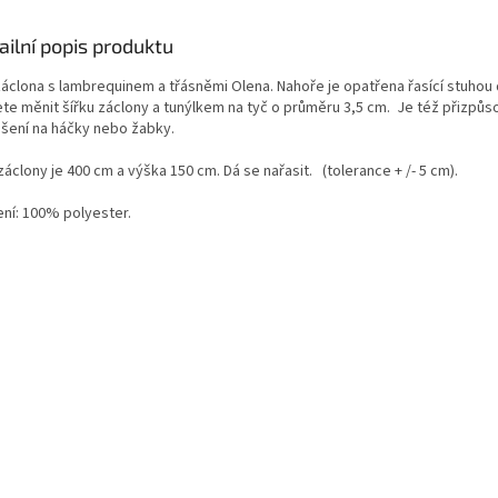
ailní popis produktu
 záclona s lambrequinem a třásněmi Olena. Nahoře je opatřena řasící stuhou 
te měnit šířku záclony a tunýlkem na tyč o průměru 3,5 cm. Je též přizpůs
šení na háčky nebo žabky.
záclony je 400 cm a výška 150 cm. Dá se nařasit.
(tolerance + /- 5 cm).
ení: 100% polyester.