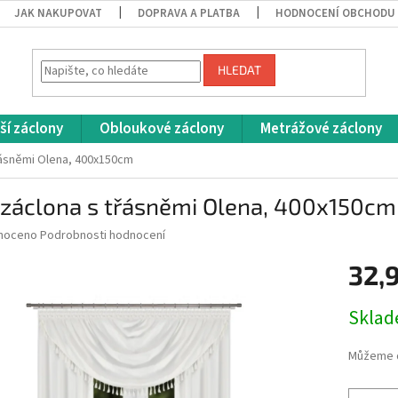
JAK NAKUPOVAT
DOPRAVA A PLATBA
HODNOCENÍ OBCHODU
HLEDAT
ší záclony
Obloukové záclony
Metrážové záclony
třásněmi Olena, 400x150cm
 záclona s třásněmi Olena, 400x150cm
né
noceno
Podrobnosti hodnocení
ní
32,
u
Měrná
Skla
cena:
ek.
Můžeme d