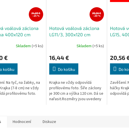
24,69 €
20,56 €
–25 %
–20 %
á voálová záclona
Hotová voálová záclona
Hotová v
ka 400x120 cm
LG11/3, 300x120 cm
LG15, 40
Skladem
(>5 ks)
Skladem
(>5 ks)
Průměrné
hodnocení
0 €
16,44 €
20,56 
produktu
je
5,0
o košíku
Do košíku
Do ko
z
5
ní: Na tyč, na žabky, na
Krajka ne vždy odpovídá
Zavěšení: N
hvězdiček.
Krajka (7-8 cm) ne vždy
profilovému foto. Šíře záclony
háčky Krajk
dá profilovému foto.
je 300 cm a výška 120 cm. Dá se
odpovídá p
nařasit.Rozměry jsou uvedeny
v nenařaseném stavu, výška
záclony je měřena v...
s
Hodnocení
Diskuze