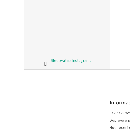
Sledovat na Instagramu
Z
á
p
a
t
Informac
í
Jak nakupo
Doprava a p
Hodnocení