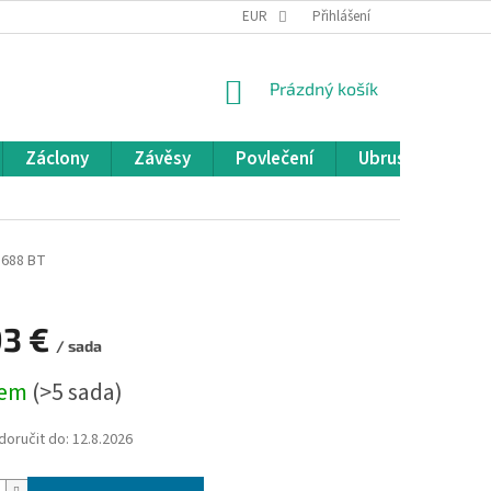
REKLAMACE A VRÁCENÍ ZBOŽÍ
EUR
OBCHODNÍ PODMÍNKY
Přihlášení
POD
NÁKUPNÍ
Prázdný košík
KOŠÍK
Záclony
Závěsy
Povlečení
Ubrusy
Pře
688 BT
93 €
/ sada
dem
(>5 sada)
oručit do:
12.8.2026