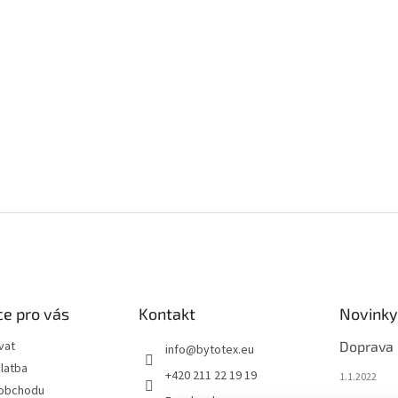
e pro vás
Kontakt
Novinky
vat
Doprava
info
@
bytotex.eu
latba
+420 211 22 19 19
1.1.2022
 obchodu