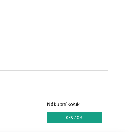
Nákupní košík
0
KS /
0 €