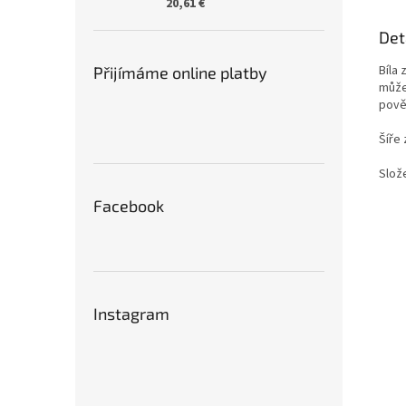
20,61 €
Det
Bíla
Přijímáme online platby
může
pově
Šíře 
Slož
Facebook
Instagram