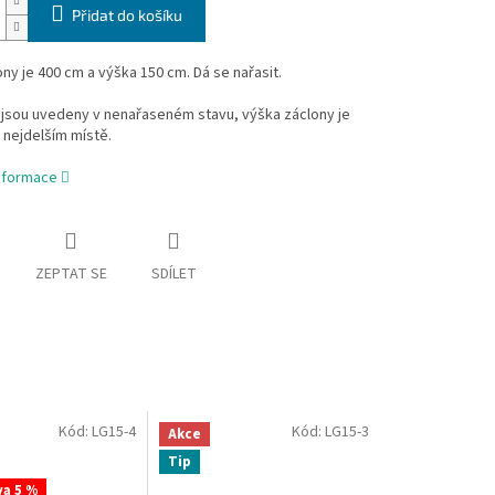
Přidat do košíku
ony je 400 cm a výška 150 cm. Dá se nařasit.
jsou uvedeny v nenařaseném stavu, výška záclony je
 nejdelším místě.
informace
ZEPTAT SE
SDÍLET
Kód:
LG15-4
Kód:
LG15-3
Akce
Tip
va 5 %