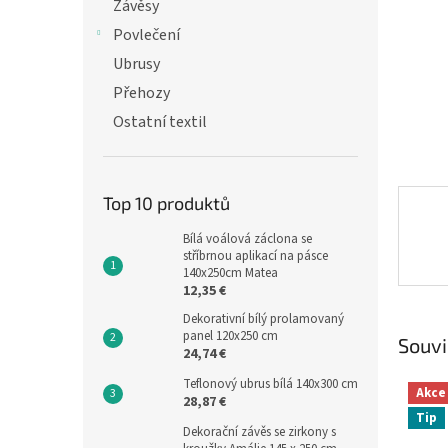
n
Závěsy
e
Povlečení
l
Ubrusy
Přehozy
Ostatní textil
Top 10 produktů
Bílá voálová záclona se
stříbrnou aplikací na pásce
140x250cm Matea
12,35 €
Dekorativní bílý prolamovaný
panel 120x250 cm
Souvi
24,74 €
Teflonový ubrus bílá 140x300 cm
Akce
28,87 €
Tip
Dekorační závěs se zirkony s