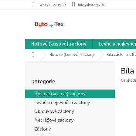
Přejít
+420 211 22 19 19
info@bytotex.eu
na
obsah
Hotové (kusové) záclony
Levné a nejlevněj
Domů
Hotové (kusové) záclony
Bíla záclona s 
P
Bíla
o
Přeskočit
s
Průměr
Neohod
Kategorie
kategorie
t
hodnoce
r
produkt
Hotové (kusové) záclony
a
je
Levné a nejlevnější záclony
0,0
n
z
n
Obloukové záclony
5
í
Metrážové záclony
hvězdič
p
Záclony
a