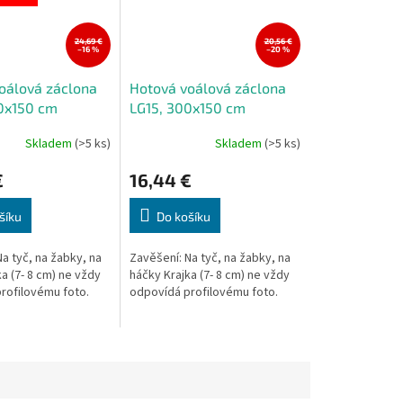
24,69 €
20,56 €
–16 %
–20 %
oálová záclona
Hotová voálová záclona
0x150 cm
LG15, 300x150 cm
Skladem
(>5 ks)
Skladem
(>5 ks)
€
16,44 €
šíku
Do košíku
a tyč, na žabky, na
Zavěšení: Na tyč, na žabky, na
a (7- 8 cm) ne vždy
háčky Krajka (7- 8 cm) ne vždy
rofilovému foto.
odpovídá profilovému foto.