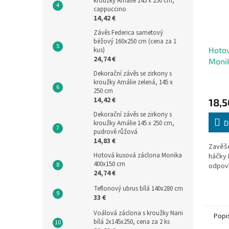
kroužky Amálie 145 x 250 cm,
cappuccino
14,42 €
Závěs Federica sametový
béžový 160x250 cm (cena za 1
Hotov
kus)
24,74 €
Moni
Dekorační závěs se zirkony s
kroužky Amálie zelená, 145 x
250 cm
14,42 €
18,5
Dekorační závěs se zirkony s
D
kroužky Amálie 145 x 250 cm,
pudrově růžová
14,83 €
Zavěše
Hotová kusová záclona Monika
háčky 
400x150 cm
odpoví
24,74 €
Teflonový ubrus bílá 140x280 cm
33 €
Voálová záclona s kroužky Nani
Popi
bílá 2x145x250, cena za 2 ks