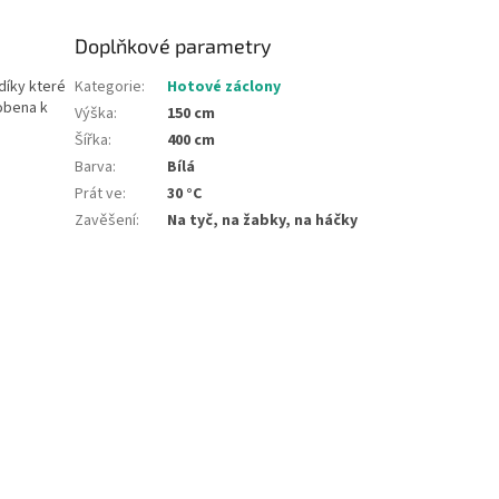
Doplňkové parametry
díky které
Kategorie
:
Hotové záclony
obena k
Výška
:
150 cm
Šířka
:
400 cm
Barva
:
Bílá
Prát ve
:
30 °C
Zavěšení
:
Na tyč, na žabky, na háčky