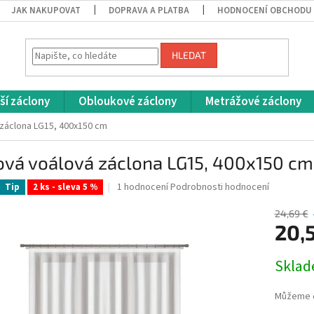
JAK NAKUPOVAT
DOPRAVA A PLATBA
HODNOCENÍ OBCHODU
HLEDAT
ší záclony
Obloukové záclony
Metrážové záclony
záclona LG15, 400x150 cm
ová voálová záclona LG15, 400x150 cm
Průměrné
1 hodnocení
Podrobnosti hodnocení
Tip
2 ks - sleva 5 %
hodnocení
produktu
24,69 €
je
20,
5,0
z
Měrná
Skla
5
cena:
hvězdiček.
Můžeme d