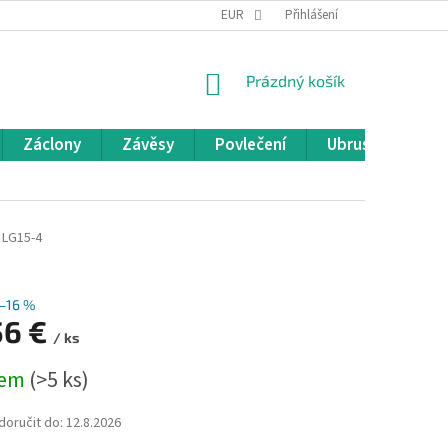
REKLAMACE A VRÁCENÍ ZBOŽÍ
EUR
OBCHODNÍ PODMÍNKY
Přihlášení
POD
NÁKUPNÍ
Prázdný košík
KOŠÍK
Záclony
Závěsy
Povlečení
Ubrusy
Pře
LG15-4
–16 %
56 €
/ ks
dem
(>5 ks)
oručit do:
12.8.2026