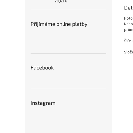
20,61 €
Det
Hoto
Přijímáme online platby
Naho
prům
Šíře
Slože
Facebook
Instagram