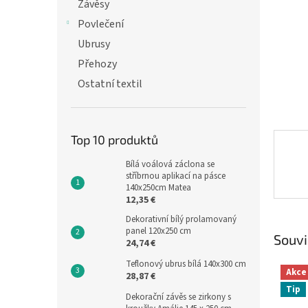
n
Závěsy
e
Povlečení
l
Ubrusy
Přehozy
Ostatní textil
Top 10 produktů
Bílá voálová záclona se
stříbrnou aplikací na pásce
140x250cm Matea
12,35 €
Dekorativní bílý prolamovaný
panel 120x250 cm
Souvi
24,74 €
Teflonový ubrus bílá 140x300 cm
Akce
28,87 €
Tip
Dekorační závěs se zirkony s