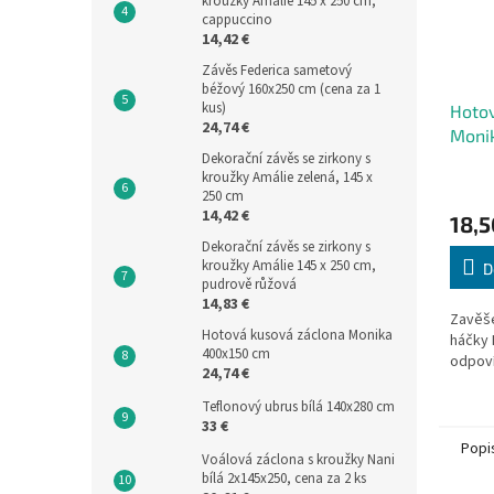
kroužky Amálie 145 x 250 cm,
cappuccino
14,42 €
Závěs Federica sametový
béžový 160x250 cm (cena za 1
kus)
Hotov
24,74 €
Moni
Dekorační závěs se zirkony s
kroužky Amálie zelená, 145 x
250 cm
14,42 €
18,5
Dekorační závěs se zirkony s
kroužky Amálie 145 x 250 cm,
D
pudrově růžová
14,83 €
Zavěše
Hotová kusová záclona Monika
háčky 
400x150 cm
odpoví
24,74 €
Teflonový ubrus bílá 140x280 cm
33 €
Popi
Voálová záclona s kroužky Nani
bílá 2x145x250, cena za 2 ks