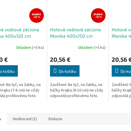
24,69 €
24,69 €
–25 %
–16 %
á voálová záclona
Hotová voálová záclona
Hotová v
ka 400x120 cm
Monika 400x150 cm
Monika 
Skladem
(>5 ks)
Skladem
(>5 ks)
Průměrné
Průměrné
hodnocení
hodnocení
0 €
20,56 €
20,56 
produktu
produktu
je
je
5,0
5,0
o košíku
Do košíku
Do ko
z
z
5
5
ní: Na tyč, na žabky, na
Zavěšení: Na tyč, na žabky, na
Zavěšení: N
hvězdiček.
hvězdiček.
Krajka (7-8 cm) ne vždy
háčky Krajka (8-10 cm) ne vždy
háčky Kraj
dá profilovému foto.
odpovídá profilovému foto.
odpovídá p
s
Hodnocení (1)
Diskuze