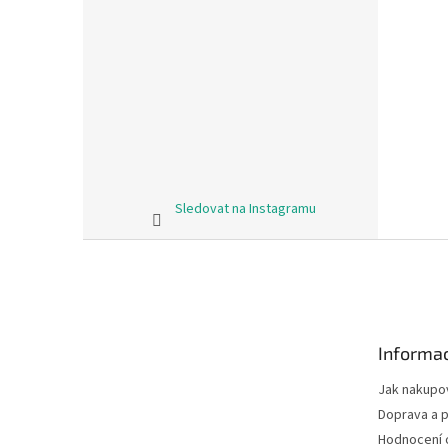
Sledovat na Instagramu
Z
á
p
a
t
Informac
í
Jak nakupo
Doprava a p
Hodnocení