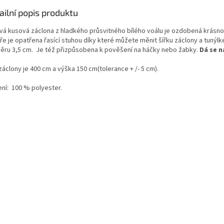
ailní popis produktu
vá kusová
záclona
z hladkého průsvitného bílého voálu je ozdobená krásno
ře je opatřena řasící stuhou díky které můžete měnit šířku záclony a tunýlk
ěru 3,5 cm. Je též přizpůsobena k pověšení na háčky nebo žabky.
Dá se n
 záclony je 400 cm a výška 150 cm
(tolerance + /- 5 cm).
ní:
100 % polyester.