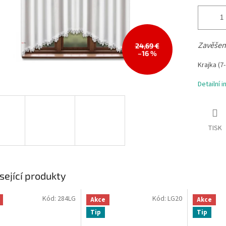
Zavěšen
24,69 €
–16 %
Krajka (7
Detailní 
TISK
sející produkty
Kód:
284LG
Kód:
LG20
Akce
Akce
Tip
Tip