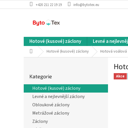
Přejít
+420 211 22 19 19
info@bytotex.eu
na
obsah
Hotové (kusové) záclony
Levné a nejlevněj
Domů
Hotové (kusové) záclony
Hotová voálová 
P
Hot
o
Přeskočit
s
Kategorie
kategorie
Akce
t
r
Hotové (kusové) záclony
a
Levné a nejlevnější záclony
n
n
Obloukové záclony
í
Metrážové záclony
p
Záclony
a