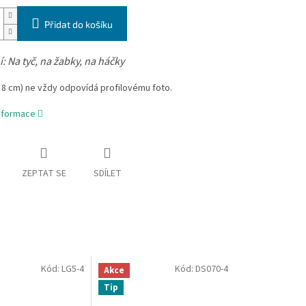
Přidat do košíku
í:
Na tyč, na žabky, na háčky
- 8 cm) ne vždy odpovídá profilovému foto.
informace
ZEPTAT SE
SDÍLET
Kód:
LG5-4
Kód:
DS070-4
Akce
Tip