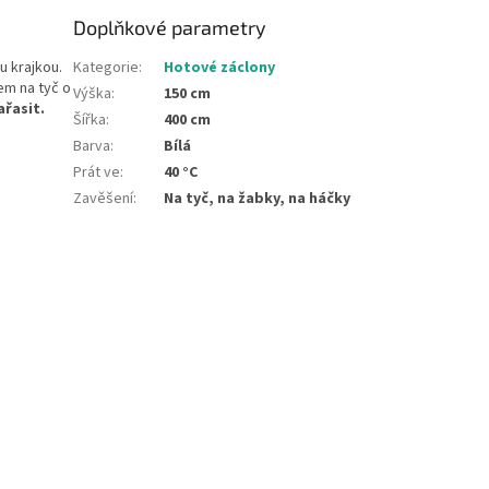
Doplňkové parametry
u krajkou
.
Kategorie
:
Hotové záclony
em na tyč o
Výška
:
150 cm
ařasit.
Šířka
:
400 cm
Barva
:
Bílá
Prát ve
:
40 °C
Zavěšení
:
Na tyč, na žabky, na háčky