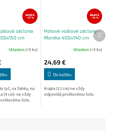
32,93 €
28,81 €
–37 %
–14 %
oálová záclona
Hotové voálové záclony -
Další
400x150 cm
Monika 400x140 cm
produkt
Skladem
(>5 ks)
Skladem
(>5 ks)
Průměrné
hodnocení
€
24,69 €
produktu
je
5,0
šíku
Do košíku
z
5
a tyč, na žabky, na
Krajka (12 cm) ne vždy
hvězdiček.
ka (9 cm) ne vždy
odpovídá profilovému foto.
rofilovému foto.