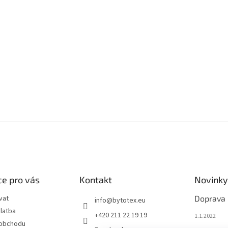
e pro vás
Kontakt
Novinky
vat
Doprava
info
@
bytotex.eu
latba
+420 211 22 19 19
1.1.2022
 obchodu