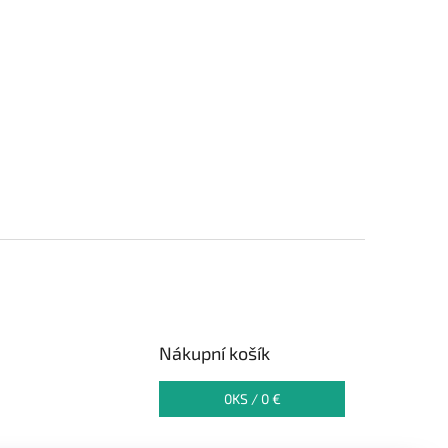
Nákupní košík
0
KS /
0 €